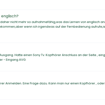
 englisch?
on daher nicht mehr so aufnahmefähig,was das Lernen von englisch an
ekommen,aber wenn ich irgendwas auf der Fernbedienung aufrufe,ist
 Ausgang. Hatte einen Sony Tv. Kopfhörer Anschluss an der Seite , ein
er - Eingang AVG.
er Anmelden. Eine Frage dazu. Kann man nur einen Kopfhörer , ode