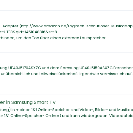
th-Adapter (http://www.amazon.de/Logitech-schnurloser-Musikadap
e=UTF8&qid=1451048816&sr=8-
nden, um den Ton über einen externen Lautsprecher...
msung UE40J5170ASXZG und dem Samsung UE40J5150ASXZG Fernseher
 unübersichtlich und teilweise lückenhaft. Irgendwie vermisse ich auf
her in Samsung Smart TV
ung) In meinen 1&1 Online-Speicher sind Video-, Bilder- und Musikd
unter 1&1 Online-Speicher- Ordner) und kann wiedergeben. Videodatei