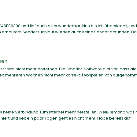
46ES6300 und lief auch alles wunderbar. Nun bin ich übersiedelt, un
em erneutem Sendersuchlauf wurden auch keine Sender gefunden. D
nen
st sich nicht mehr entfernen. Die Smarttv-Software gibt vor, dass di
rt seit mehreren Wochen nicht mehr korrekt. (Abspielen von aufgeno
 keine Verbindung zum Internet mehr herstellen. Weiß jemand was
iert und seit ein paar Tagen geht es nicht mehr. Habe bereits auf