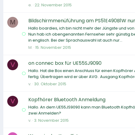
e.
22. November 2015
Bildschirmmenüführung am PS51E490B1W nur
M
Hallo boardies, ich bin nicht mehr der Jüngste und v
Nun hab ich obengenannten Fernseher sehr günstig b
in englisch. Bei der Sprachauswahl ist auch nur...
M.
15. November 2015
on connec box für UE55SJ9090
V
Hallo. Hat die Box einen Anschluss für einen Kopfhörer
fertig. Übertragen wird er über AVG . Ausgang Kopfhör
v.
30. Oktober 2015
Kopfhörer Bluetooth Anmeldung
V
Hallo. An dem UE55JS9090 kann man Bluetooth Kopfhör
zwei Anmelden?
v.
3. November 2015