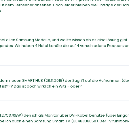
uf dem Fernseher ansehen. Doch leider bleiben die Einträge der Dat
..
i allen Samsung Modelle, und wollte wissen ob es eine lösung gibt. 
olgendes: Wir haben 4 Hotel kanäle die auf 4 verschiedene Frequenzen
it dem neuen SMART HUB (28.11.2015) der Zugriff auf die Aufnahmen (üb
ist??? Das ist doch wirklich ein Witz - oder?
(T27C370EW) den ich als Monitor über DVI-Kabel benutze (über Einga
abe ich auch einen Samsung Smart-TV (UE48JU6050). Der TV funktioni
.