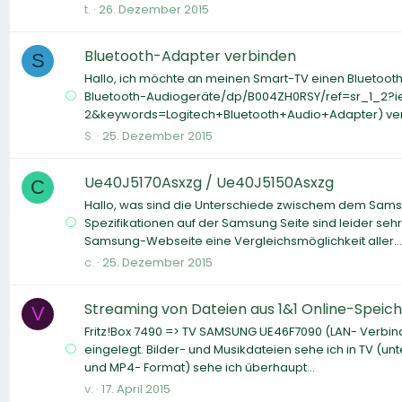
t.
26. Dezember 2015
Bluetooth-Adapter verbinden
S
Hallo, ich möchte an meinen Smart-TV einen Bluetoo
Bluetooth-Audiogeräte/dp/B004ZH0RSY/ref=sr_1_2?i
2&keywords=Logitech+Bluetooth+Audio+Adapter) verbi
S.
25. Dezember 2015
Ue40J5170Asxzg / Ue40J5150Asxzg
C
Hallo, was sind die Unterschiede zwischem dem Sa
Spezifikationen auf der Samsung Seite sind leider sehr
Samsung-Webseite eine Vergleichsmöglichkeit aller...
c.
25. Dezember 2015
Streaming von Dateien aus 1&1 Online-Speic
V
Fritz!Box 7490 => TV SAMSUNG UE46F7090 (LAN- Verbind
eingelegt. Bilder- und Musikdateien sehe ich in TV (
und MP4- Format) sehe ich überhaupt...
v.
17. April 2015