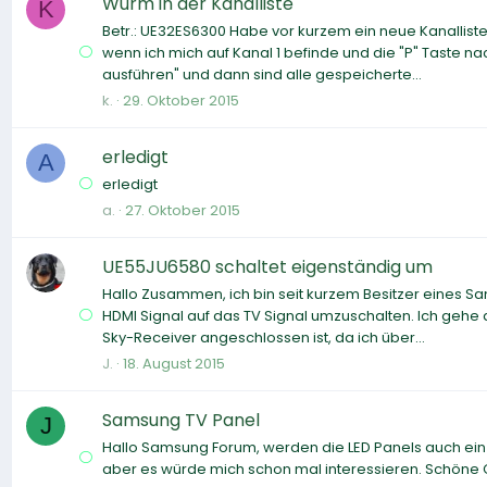
Wurm in der Kanalliste
K
Betr.: UE32ES6300 Habe vor kurzem ein neue Kanalliste
wenn ich mich auf Kanal 1 befinde und die "P" Taste 
ausführen" und dann sind alle gespeicherte...
k.
29. Oktober 2015
erledigt
A
erledigt
a.
27. Oktober 2015
UE55JU6580 schaltet eigenständig um
Hallo Zusammen, ich bin seit kurzem Besitzer eines 
HDMI Signal auf das TV Signal umzuschalten. Ich gehe
Sky-Receiver angeschlossen ist, da ich über...
J.
18. August 2015
Samsung TV Panel
J
Hallo Samsung Forum, werden die LED Panels auch einze
aber es würde mich schon mal interessieren. Schöne