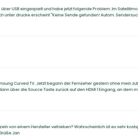
 über USB eingespielt und habe jetzt folgende Problem. Im Satellitmo
nach unter drucke erscheint "Keine Sende gefunden! Autom. Sendersuch
Samsung Curved TV. Jetzt begann der Fernseher gestern ohne mein z
 dann über die Source Taste zurück auf den HDMI 1 Eingang, an dem m
ln von einem Hersteller vetrieben? Wahrscheinlich ist es sehr kostsp
 Grüße Jan