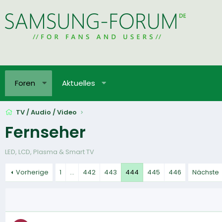
Foren
Aktuelles
TV / Audio / Video
Fernseher
LED, LCD, Plasma & Smart TV
Vorherige
1
…
442
443
444
445
446
Nächste