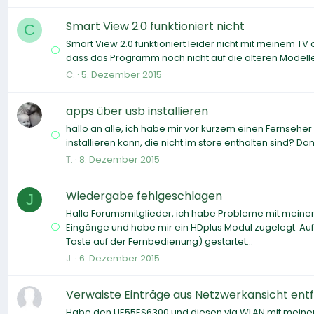
Smart View 2.0 funktioniert nicht
C
Smart View 2.0 funktioniert leider nicht mit meinem T
dass das Programm noch nicht auf die älteren Model
C.
5. Dezember 2015
apps über usb installieren
hallo an alle, ich habe mir vor kurzem einen Fernseher
installieren kann, die nicht im store enthalten sind? 
T.
8. Dezember 2015
Wiedergabe fehlgeschlagen
J
Hallo Forumsmitglieder, ich habe Probleme mit meine
Eingänge und habe mir ein HDplus Modul zugelegt. Auf
Taste auf der Fernbedienung) gestartet...
J.
6. Dezember 2015
Verwaiste Einträge aus Netzwerkansicht ent
Habe den UE55ES6300 und diesen via WLAN mit meinem