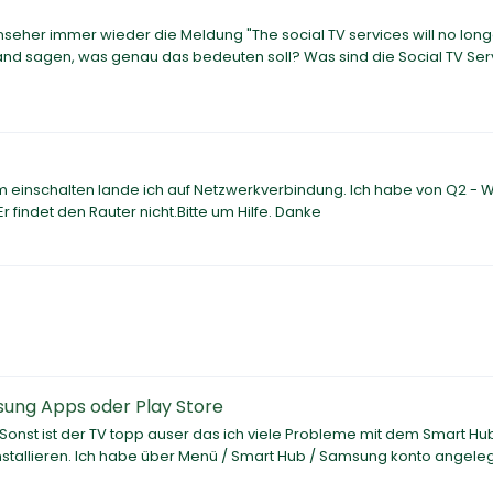
nseher immer wieder die Meldung "The social TV services will no lon
mand sagen, was genau das bedeuten soll? Was sind die Social TV Ser
einschalten lande ich auf Netzwerkverbindung. Ich habe von Q2 - W
findet den Rauter nicht.Bitte um Hilfe. Danke
ung Apps oder Play Store
onst ist der TV topp auser das ich viele Probleme mit dem Smart Hu
stallieren. Ich habe über Menü / Smart Hub / Samsung konto angele