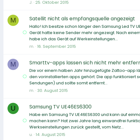
J.
25. Oktober 2015
Satellit nicht als empfangsquelle angezeigt
M
Hallo! Ich besitze schon länger den Samsung Led TV UE
Gerät hatte keine Sender mehr angezeigt. Nach ein
habe ich das Gerät auf Werkeinstellungen...
m.
16. September 2015
Smarttv-apps lassen sich nicht mehr entfer
M
Die vor einem halben Jahr hinzugefügte Zattoo-app läs
den vorinstallierten apps gehört. Die app funktionie
Sendungen) und sollte somit entfernt...
m.
30. August 2015
Samsung TV UE46ES6300
U
Habe ein Samsung TV UE46ES6300 und kann auf einmal
machen kann? Hat zwei Jahre lang einwandfrei funktion
Werkseinstellungen zurück gestellt, vom Netz...
u.
14. August 2015