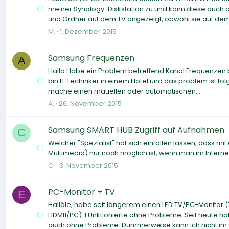
meiner Synology-Diskstation zu und kann diese auch a
und Ordner auf dem TV angezeigt, obwohl sie auf dem.
M.
1. Dezember 2015
Samsung Frequenzen
A
Hallo Habe ein Problem betreffend Kanal Frequenzen be
bin IT Techniker in einem Hotel und das problem ist f
mache einen mauellen oder automatischen...
A.
26. November 2015
Samsung SMART HUB Zugriff auf Aufnahmen
C
Welcher "Spezialist" hat sich einfallen lassen, dass m
Multimedia) nur noch möglich ist, wenn man im Internet 
C.
3. November 2015
PC-Monitor + TV
E
Hallöle, habe seit längerem einen LED TV/PC-Monitor 
HDMI1/PC). FUnktionierte ohne Probleme. Seit heute h
auch ohne Probleme. Dummerweise kann ich nicht im..