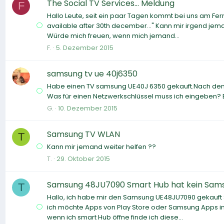
The Social TV Services... Meldung
F
Hallo Leute, seit ein paar Tagen kommt bei uns am Fer
available after 30th december..." Kann mir irgend je
Würde mich freuen, wenn mich jemand...
F.
5. Dezember 2015
samsung tv ue 40j6350
Habe einen TV samsung UE40J 6350 gekauft.Nach dem 
Was für einen Netzwerkschlüssel muss ich eingeben? Er 
G.
10. Dezember 2015
Samsung TV WLAN
T
Kann mir jemand weiter helfen ??
T.
29. Oktober 2015
Samsung 48JU7090 Smart Hub hat kein Sams
T
Hallo, ich habe mir den Samsung UE48JU7090 gekauft S
ich möchte Apps von Play Store oder Samsung Apps in
wenn ich smart Hub öffne finde ich diese...