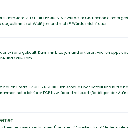
V aus dem Jahr 2013 UE40F6500SS. Mir wurde im Chat schon einmal ges
le abgestimmt sei. Weiß jemand mehr? Würde mich freuen.
 der J-Serie gekauft. Kann mir bitte jemand erklären, wie ich apps üb
Danke und Gruß Tom
m neuen Smart TV UE65JU7590T. Ich schaue über Satellit und nutze b
nahmen hatte ich über EGP bzw. über direktstart (Betätigen der Auf
fernen
 Heimnetzwerk verbunden. Über den TV greife ich auf Mediendatei