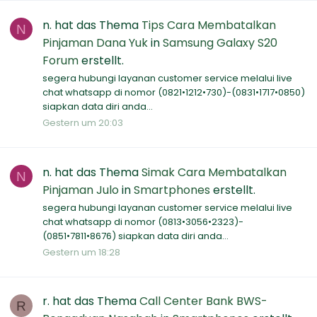
n.
hat das Thema
Tips Cara Membatalkan
N
Pinjaman Dana Yuk
in
Samsung Galaxy S20
Forum
erstellt.
segera hubungi layanan customer service melalui live
chat whatsapp di nomor (0821•1212•730)-(0831•1717•0850)
siapkan data diri anda...
Gestern um 20:03
n.
hat das Thema
Simak Cara Membatalkan
N
Pinjaman Julo
in
Smartphones
erstellt.
segera hubungi layanan customer service melalui live
chat whatsapp di nomor (0813•3056•2323)-
(0851•7811•8676) siapkan data diri anda...
Gestern um 18:28
r.
hat das Thema
Call Center Bank BWS-
R