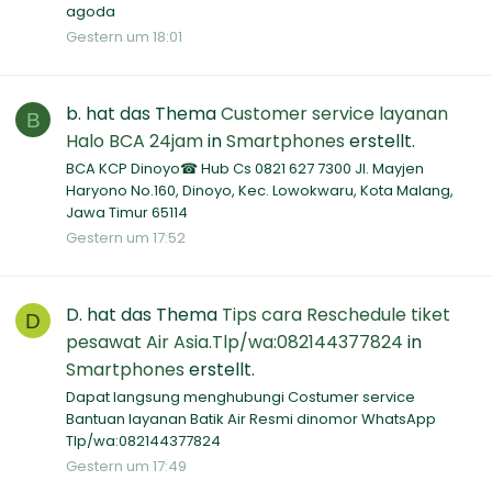
agoda
Gestern um 18:01
b.
hat das Thema
Customer service layanan
B
Halo BCA 24jam
in
Smartphones
erstellt.
BCA KCP Dinoyo☎ Hub Cs 0821 627 7300 Jl. Mayjen
Haryono No.160, Dinoyo, Kec. Lowokwaru, Kota Malang,
Jawa Timur 65114
Gestern um 17:52
D.
hat das Thema
Tips cara Reschedule tiket
D
pesawat Air Asia.Tlp/wa:082144377824
in
Smartphones
erstellt.
Dapat langsung menghubungi Costumer service
Bantuan layanan Batik Air Resmi dinomor WhatsApp
Tlp/wa:082144377824
Gestern um 17:49