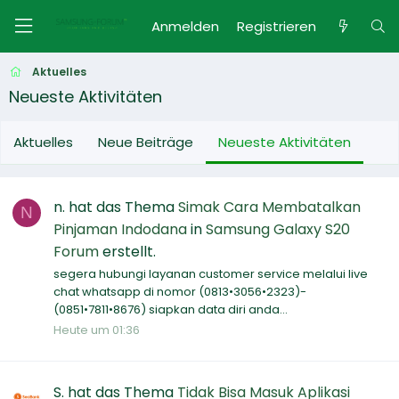
Anmelden
Registrieren
Aktuelles
Neueste Aktivitäten
Aktuelles
Neue Beiträge
Neueste Aktivitäten
n.
hat das Thema
Simak Cara Membatalkan
N
Pinjaman Indodana
in
Samsung Galaxy S20
Forum
erstellt.
segera hubungi layanan customer service melalui live
chat whatsapp di nomor (0813•3056•2323)-
(0851•7811•8676) siapkan data diri anda...
Heute um 01:36
S.
hat das Thema
Tidak Bisa Masuk Aplikasi