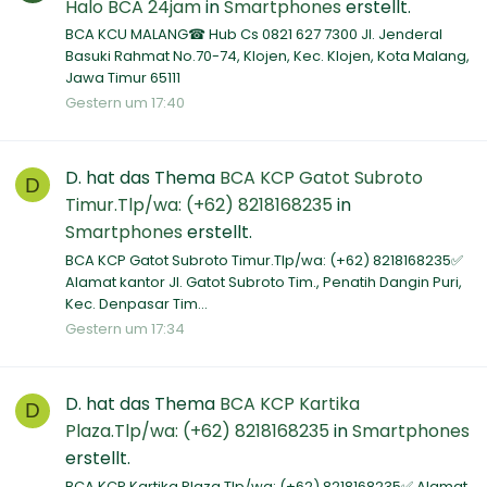
Halo BCA 24jam
in
Smartphones
erstellt.
BCA KCU MALANG☎ Hub Cs 0821 627 7300 Jl. Jenderal
Basuki Rahmat No.70-74, Klojen, Kec. Klojen, Kota Malang,
Jawa Timur 65111
Gestern um 17:40
D.
hat das Thema
BCA KCP Gatot Subroto
D
Timur.Tlp/wa: (+62) 8218168235
in
Smartphones
erstellt.
BCA KCP Gatot Subroto Timur.Tlp/wa: (+62) 8218168235✅
Alamat kantor Jl. Gatot Subroto Tim., Penatih Dangin Puri,
Kec. Denpasar Tim...
Gestern um 17:34
D.
hat das Thema
BCA KCP Kartika
D
Plaza.Tlp/wa: (+62) 8218168235
in
Smartphones
erstellt.
BCA KCP Kartika Plaza.Tlp/wa: (+62) 8218168235✅ Alamat