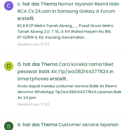
c.
hat das Thema
Nomor layanan Resmi Halo
C
BCA Cs 24Jam
in
Samsung Galaxy A Forum
erstellt.
BCA KCP Metro Tanah Abang_ _ Pusat Grosir Metro
Tanah Abang 2 Lt. 7. 10, Jl. KH Wahid Hasyim No.189,
RT.13/RW.6, Kb. Kacang, Kecamatan...
Gestern um 17:43
D.
hat das Thema
Cara koreksi nama tiket
D
pesawat Batik Air,Tlp/wa:082144377824
in
Smartphones
erstellt.
Anda dapat melalui costumer service Batik Air Resmi
dinomor WhatsApp Tlp/wa:082144377824.Layanan Baik
Air 24 jam
Gestern um 17:42
b.
hat das Thema
Customer service layanan
B