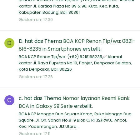
kantor Jl. Kartika Plaza No.89 & 98, Kuta, Kec. Kuta,
Kabupaten Badung, Bali 80361
Gestern um 17:30
D.
hat das Thema
BCA KCP Renon.Tlp/wa: 0821-
D
816-8235
in
Smartphones
erstellt.
BCA KCP Renon.Tlp/wa: (+62) 8218168235,✅ Alamat
kantor Jl. Raya Puputan No.10, Panjer, Denpasar Selatan,
Kota Denpasar, Bali 80226
Gestern um 17:26
c.
hat das Thema
Nomor layanan Resmi Bank
C
BCA
in
Galaxy S9 Serie
erstellt.
BCA KCP Mangga Dua Square Komp, Ruko Mangga Dua
Square, Jl. Gn. Sahari No.8-9 Blok G, RT.12/RW.6, Ancol,
Kec. Pademangan, Jkt Utara...
Gestern um 17:11