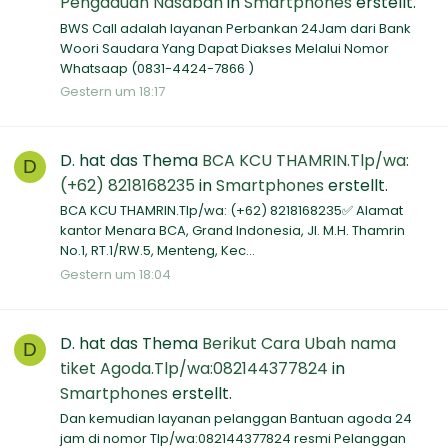
Pengaduan Nasabah
in
Smartphones
erstellt.
BWS Call adalah layanan Perbankan 24Jam dari Bank
Woori Saudara Yang Dapat Diakses Melalui Nomor
Whatsaap (0831-4424-7866 )
Gestern um 18:17
D.
hat das Thema
BCA KCU THAMRIN.Tlp/wa:
D
(+62) 8218168235
in
Smartphones
erstellt.
BCA KCU THAMRIN.Tlp/wa: (+62) 8218168235✅ Alamat
kantor Menara BCA, Grand Indonesia, Jl. M.H. Thamrin
No.1, RT.1/RW.5, Menteng, Kec...
Gestern um 18:04
D.
hat das Thema
Berikut Cara Ubah nama
D
tiket Agoda.Tlp/wa:082144377824
in
Smartphones
erstellt.
Dan kemudian layanan pelanggan Bantuan agoda 24
jam di nomor Tlp/wa:082144377824 resmi Pelanggan