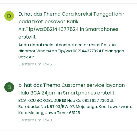
D.
hat das Thema
Cara koreksi Tanggal lahir
D
pada tiket pesawat Batik
Air,Tlp/wa:082144377824
in
Smartphones
erstellt.
Anda dapat melalui contact center resmi Batik Air
dinomor WhatsApp Tlp/wa:082144377824.Pelanggan
Batik Air
Gestern um 17:45
b.
hat das Thema
Customer service layanan
B
Halo BCA 24jam
in
Smartphones
erstellt.
BCA KCU BOROBUDUR☎ Hub Cs 0821 627 7300 Jl.
Borobudur No.I, RT.03/RW.07, Mojolangu, Kec. Lowokwaru,
Kota Malang, Jawa Timur 65125
Gestern um 17:43