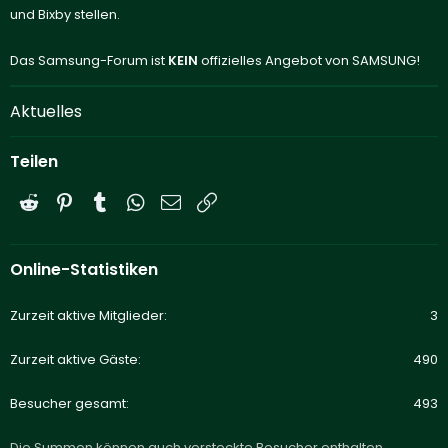
und Bixby stellen.
Das Samsung-Forum ist
KEIN
offizielles Angebot von SAMSUNG!
Aktuelles
Teilen
Reddit
Pinterest
Tumblr
WhatsApp
E-Mail
Link
Online-Statistiken
Zurzeit aktive Mitglieder
3
Zurzeit aktive Gäste
490
Besucher gesamt
493
Die Summen können auch versteckte Besucher enthalten.