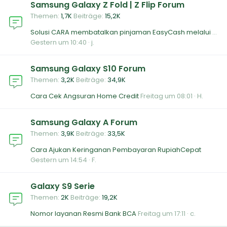
Samsung Galaxy Z Fold | Z Flip Forum
Themen
1,7K
Beiträge
15,2K
Solusi CARA membatalkan pinjaman EasyCash melalui WhatsApp layanan
Gestern um 10:40
j.
Samsung Galaxy S10 Forum
Themen
3,2K
Beiträge
34,9K
Cara Cek Angsuran Home Credit
Freitag um 08:01
H.
Samsung Galaxy A Forum
Themen
3,9K
Beiträge
33,5K
Cara Ajukan Keringanan Pembayaran RupiahCepat
Gestern um 14:54
F.
Galaxy S9 Serie
Themen
2K
Beiträge
19,2K
Nomor layanan Resmi Bank BCA
Freitag um 17:11
c.