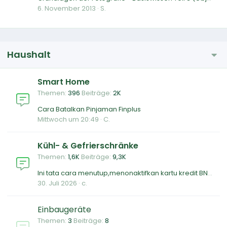
6. November 2013
S.
Haushalt
Smart Home
Themen
396
Beiträge
2K
Cara Batalkan Pinjaman Finplus
Mittwoch um 20:49
C.
Kühl- & Gefrierschränke
Themen
1,6K
Beiträge
9,3K
Ini tata cara menutup,menonaktifkan kartu kredit BNI,berikut cara tutup,penutupan kartu kredit BNI
30. Juli 2026
c.
Einbaugeräte
Themen
3
Beiträge
8