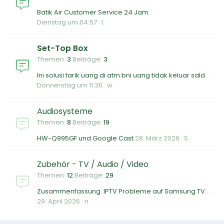
Batik Air Customer Service 24 Jam
Dienstag um 04:57
l.
Set-Top Box
Themen
3
Beiträge
3
Ini solusi tarik uang di atm bni uang tidak keluar saldo berkurang? Ini cara mengatasinya
Donnerstag um 11:36
w.
Audiosysteme
Themen
8
Beiträge
19
HW-Q995GF und Google Cast
28. März 2026
S.
Zubehör - TV / Audio / Video
Themen
12
Beiträge
29
Zusammenfassung: IPTV Probleme auf Samsung TVs lösen
29. April 2026
n.