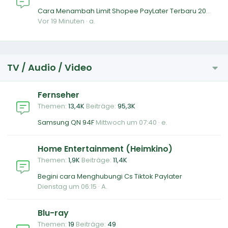
Cara Menambah Limit Shopee PayLater Terbaru 2026 Terbukti Cair
Vor 19 Minuten
a.
TV / Audio / Video
Fernseher
Themen
13,4K
Beiträge
95,3K
Samsung QN 94F
Mittwoch um 07:40
e.
Home Entertainment (Heimkino)
Themen
1,9K
Beiträge
11,4K
Begini cara Menghubungi Cs Tiktok Paylater
Dienstag um 06:15
A.
Blu-ray
Themen
19
Beiträge
49