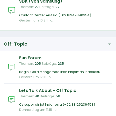
SDK (von Samsung)
Themen
27
Beiträge
27
Contact Center AirAsia (+62 81949840354)
Gestern um 10:34
c.
Off-Topic
Fun Forum
Themen
205
Beiträge
235
Begini Cara Mengembalikan Pinjaman Indosaku
Gestern um 17:10
n.
Lets Talk About - Off Topic
Themen
40
Beiträge
56
Cs super air jet Indonesia (+62 83125236458)
Donnerstag um 11:15
c.