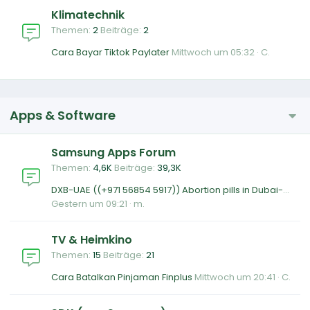
Klimatechnik
Themen
2
Beiträge
2
Cara Bayar Tiktok Paylater
Mittwoch um 05:32
C.
Apps & Software
Samsung Apps Forum
Themen
4,6K
Beiträge
39,3K
DXB-UAE ((+971 56854 5917)) Abortion pills in Dubai-??? & Abu Dhabi-Cytotec pills in DUBAI (Mifepristone &misoprostol in Fujairah) Abortion Pills
Gestern um 09:21
m.
TV & Heimkino
Themen
15
Beiträge
21
Cara Batalkan Pinjaman Finplus
Mittwoch um 20:41
C.