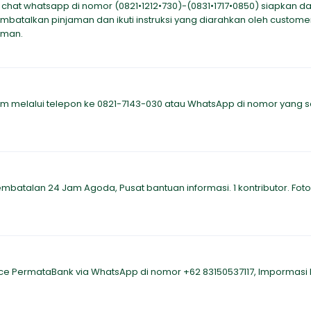
chat whatsapp di nomor (0821•1212•730)-(0831•1717•0850) siapkan dat
embatalkan pinjaman dan ikuti instruksi yang diarahkan oleh custome
aman.
am melalui telepon ke 0821-7143-030 atau WhatsApp di nomor yang
atalan 24 Jam Agoda, Pusat bantuan informasi. 1 kontributor. Foto 
ce PermataBank via WhatsApp di nomor +62 83150537117, Impormasi 