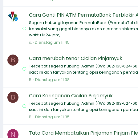
Cara Ganti PIN ATM PermataBank Terblokir
Segera hubungi layanan PermataBank (PermataTel di 150
transaksi yang gagal biasanya akan diproses sistem
waktu 1×24 jam,
s.
Dienstag um 11:45
Cara merubah tenor Cicilan Pinjamyuk
B
Tercepat segera hubungi Admin ((Wa 082•163•624•60)) 
saat ini dan tanyakan tentang opsi keringanan pemb
B.
Dienstag um 11:38
Cara Keringanan Cicilan Pinjamyuk
B
Tercepat segera hubungi Admin ((Wa 082•163•624•60)) 
saat ini dan tanyakan tentang opsi keringanan pemb
B.
Dienstag um 11:35
Tata Cara Membatalkan Pinjaman Pinjam Fle
N