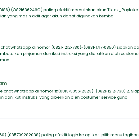
OI86) (O82l636246O) paling efektif memulihkan akun Tiktok_Paylater
lan yang masih aktif agar akun dapat digunakan kembali.
chat whatsapp di nomor (0821•1212•730)-(0831•1717•0850) siapkan dat
embatalkan pinjaman dan ikuti instruksi yang diarahkan oleh custome
aman.
jam
ive chat whatsapp di nomor ☎️(0813•3056•2323)-(0821•1212•730) 2. Si
n dan ikuti instruksi yang diberikan oleh costumer service guna
) (085709282038) paling efektif login ke aplikasi pilih menu tagihan 