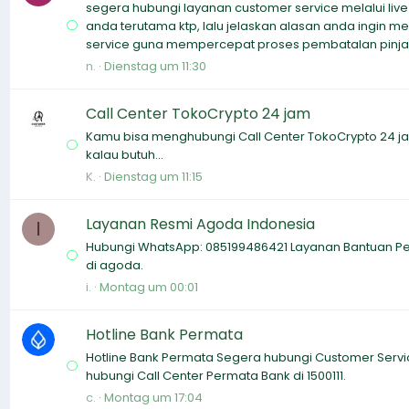
segera hubungi layanan customer service melalui live 
anda terutama ktp, lalu jelaskan alasan anda ingin m
service guna mempercepat proses pembatalan pinj
n.
Dienstag um 11:30
Call Center TokoCrypto 24 jam
Kamu bisa menghubungi Call Center TokoCrypto 24 j
kalau butuh...
K.
Dienstag um 11:15
Layanan Resmi Agoda Indonesia
I
Hubungi WhatsApp: 085199486421 Layanan Bantuan Pemb
di agoda.
i.
Montag um 00:01
Hotline Bank Permata
Hotline Bank Permata Segera hubungi Customer Servi
hubungi Call Center Permata Bank di 1500111.
c.
Montag um 17:04