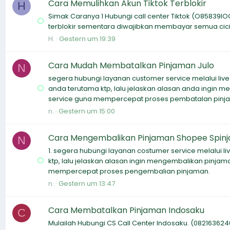
Cara Memulihkan Akun Tiktok Terblokir
H
Simak Caranya 1 Hubungi call center Tiktok (O85839IO
terblokir sementara diwajibkan membayar semua cici
H.
Gestern um 19:39
Cara Mudah Membatalkan Pinjaman Julo
N
segera hubungi layanan customer service melalui live 
anda terutama ktp, lalu jelaskan alasan anda ingin m
service guna mempercepat proses pembatalan pinj
n.
Gestern um 15:00
Cara Mengembalikan Pinjaman Shopee Spin
N
1. segera hubungi layanan costumer service melalui l
ktp, lalu jelaskan alasan ingin mengembalikan pinjama
mempercepat proses pengembalian pinjaman.
n.
Gestern um 13:47
Cara Membatalkan Pinjaman Indosaku
C
Mulailah Hubungi CS Call Center Indosaku. (08216362460