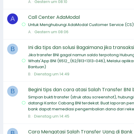
A.
Gestern um 08:10
Call Center AdaModal
A
Untuk Menghubungi AdaModal Customer Service (CS
A.
Gestern um 08:06
Ini dia tips dan solusi Bagaimana jika transak
B
Jika transfer BNI gagal namun saldo terpotong Hubung
Whats'App BNI (6512_(62/813<1313~046), Melalui aplikas
Bantuan)
B.
Dienstag um 14:49
Begini tips dan cara atasi Salah Transfer BNI
B
Simpan bukti transfer (struk atau screenshot), hubung
datangi Kantor Cabang BNI terdekat. Buat laporan p
bank dapat memediasi pengembalian dana dari reken
B.
Dienstag um 14:45
Cara Mengatasi Salah Transfer Uang di Bank 
B