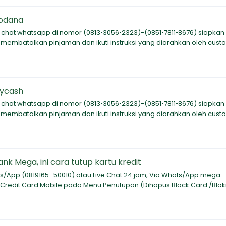
dodana
e chat whatsapp di nomor (0813•3056•2323)-(0851•7811•8676) siapkan
in membatalkan pinjaman dan ikuti instruksi yang diarahkan oleh cus
sycash
e chat whatsapp di nomor (0813•3056•2323)-(0851•7811•8676) siapkan
in membatalkan pinjaman dan ikuti instruksi yang diarahkan oleh cus
nk Mega, ini cara tutup kartu kredit
/App (0819165_50010) atau Live Chat 24 jam, Via Whats/App mega
redit Card Mobile pada Menu Penutupan (Dihapus Block Card /Bloki