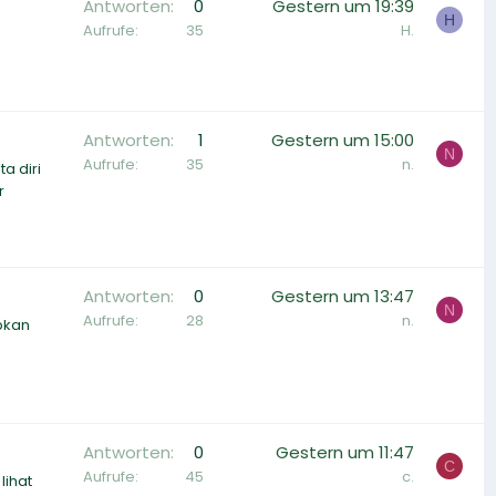
Antworten
0
Gestern um 19:39
H
Aufrufe
35
H.
Antworten
1
Gestern um 15:00
N
Aufrufe
35
n.
a diri
r
Antworten
0
Gestern um 13:47
N
Aufrufe
28
n.
apkan
Antworten
0
Gestern um 11:47
C
Aufrufe
45
c.
lihat