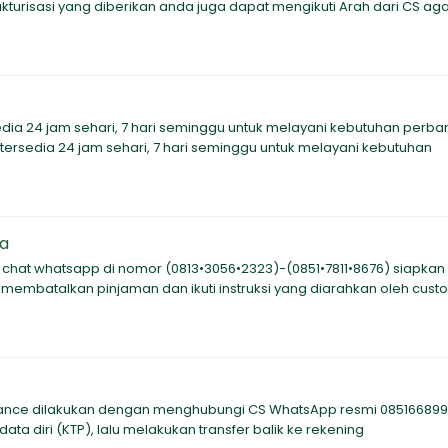
turisasi yang diberikan anda juga dapat mengikuti Arah dari CS ag
edia 24 jam sehari, 7 hari seminggu untuk melayani kebutuhan perb
 tersedia 24 jam sehari, 7 hari seminggu untuk melayani kebutuhan
ga
e chat whatsapp di nomor (0813•3056•2323)-(0851•7811•8676) siapkan
in membatalkan pinjaman dan ikuti instruksi yang diarahkan oleh cus
ttance dilakukan dengan menghubungi CS WhatsApp resmi 08516689
data diri (KTP), lalu melakukan transfer balik ke rekening