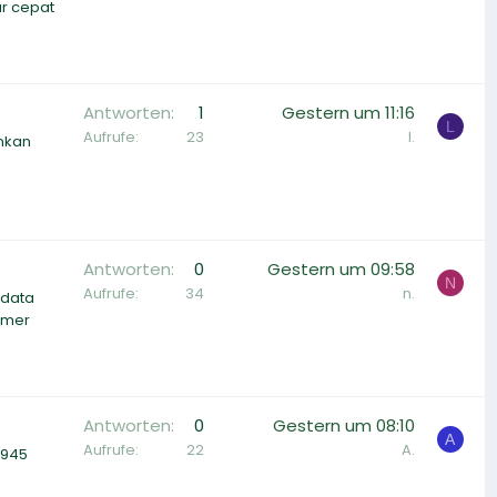
ar cepat
Antworten
1
Gestern um 11:16
L
Aufrufe
23
l.
ankan
Antworten
0
Gestern um 09:58
N
Aufrufe
34
n.
 data
tomer
Antworten
0
Gestern um 08:10
A
Aufrufe
22
A.
9945