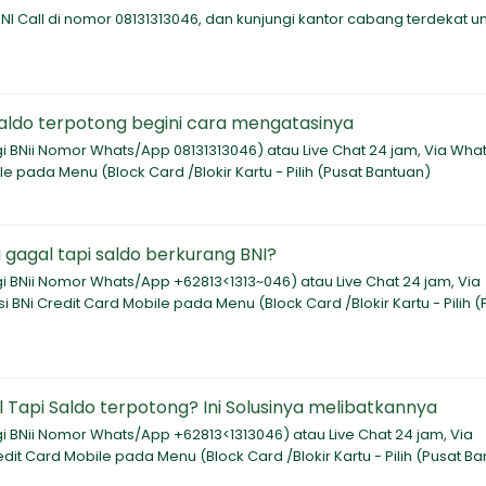
NI Call di nomor 08131313046, dan kunjungi kantor cabang terdekat u
 saldo terpotong begini cara mengatasinya
i BNii Nomor Whats/App 08131313046) atau Live Chat 24 jam, Via Wha
ile pada Menu (Block Card /Blokir Kartu - Pilih (Pusat Bantuan)
si gagal tapi saldo berkurang BNI?
i BNii Nomor Whats/App +62813<1313~046) atau Live Chat 24 jam, Via
i BNi Credit Card Mobile pada Menu (Block Card /Blokir Kartu - Pilih (
al Tapi Saldo terpotong? Ini Solusinya melibatkannya
i BNii Nomor Whats/App +62813<1313046) atau Live Chat 24 jam, Via
edit Card Mobile pada Menu (Block Card /Blokir Kartu - Pilih (Pusat B