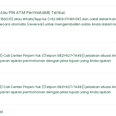
 Atau PIN ATM PermataME Terkuc
0;111) atau Whats/App ke (+62:0813•171•80•09) dan catat detail tran
 secara otomatis (reversal) untuk mengembalikn saldo Anda dalam k
Call Center Pinjam Yuk ((Telpon 0821•627•7449)) jelaskan situasi A
ayaran ajukan permohonan dengan jelas tujuan yang Anda ajukan.
Call Center Pinjam Yuk ((Telpon 0821•627•7449)) jelaskan situasi A
ayaran ajukan permohonan dengan jelas tujuan yang Anda ajukan.
xi