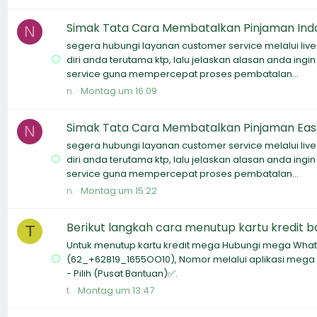
Simak Tata Cara Membatalkan Pinjaman In
N
segera hubungi layanan customer service melalui liv
diri anda terutama ktp, lalu jelaskan alasan anda ing
service guna mempercepat proses pembatalan...
n.
Montag um 16:09
Simak Tata Cara Membatalkan Pinjaman Ea
N
segera hubungi layanan customer service melalui liv
diri anda terutama ktp, lalu jelaskan alasan anda ing
service guna mempercepat proses pembatalan...
n.
Montag um 15:22
Berikut langkah cara menutup kartu kredit ba
T
Untuk menutup kartu kredit mega Hubungi mega Whats
(62_+62819_1655OO10), Nomor melalui aplikasi mega C
- Pilih (Pusat Bantuan)✅️.
t.
Montag um 13:47