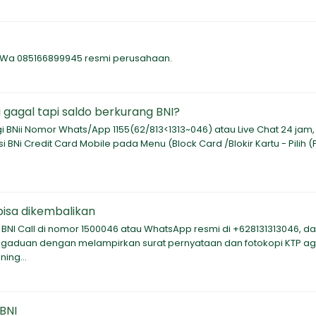
)Wa 085166899945 resmi perusahaan.
si gagal tapi saldo berkurang BNI?
i BNii Nomor Whats/App 1155(62/813<1313~046) atau Live Chat 24 jam,
i BNi Credit Card Mobile pada Menu (Block Card /Blokir Kartu - Pilih (
 bisa dikembalikan
i BNI Call di nomor 1500046 atau WhatsApp resmi di +628131313046, d
engaduan dengan melampirkan surat pernyataan dan fotokopi KTP ag
ing...
BNI