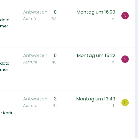
Antworten
0
Montag um 16:09
N
Aufrufe
54
n.
 data
tomer
Antworten
0
Montag um 15:22
N
Aufrufe
48
n.
 data
tomer
Antworten
3
Montag um 13:49
T
Aufrufe
41
t.
r Kartu