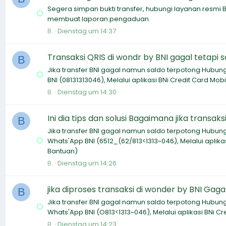
Segera simpan bukti transfer, hubungi layanan resmi B
membuat laporan pengaduan.
B.
Dienstag um 14:37
Transaksi QRIS di wondr by BNI gagal tetapi
B
Jika transfer BNI gagal namun saldo terpotong Hubung
BNI (08131313046), Melalui aplikasi BNi Credit Card Mob
B.
Dienstag um 14:30
Ini dia tips dan solusi Bagaimana jika transak
B
Jika transfer BNI gagal namun saldo terpotong Hubung
Whats'App BNI (6512_(62/813<1313~046), Melalui aplikas
Bantuan)
B.
Dienstag um 14:26
jika diproses transaksi di wonder by BNI Gag
B
Jika transfer BNI gagal namun saldo terpotong Hubung
Whats'App BNI (O813<1313~046), Melalui aplikasi BNi Cr
B.
Dienstag um 14:23