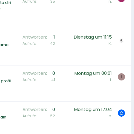
Aufrufe
35
n.
a diri
r
Antworten
1
Dienstag um 11:15
Aufrufe
42
K.
 sama
Antworten
0
Montag um 00:01
I
Aufrufe
41
i.
profil
Antworten
0
Montag um 17:04
Aufrufe
52
c.
lain