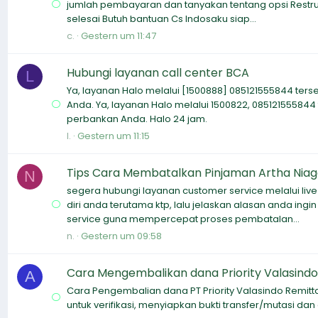
jumlah pembayaran dan tanyakan tentang opsi Restruk
selesai Butuh bantuan Cs Indosaku siap...
c.
Gestern um 11:47
Hubungi layanan call center BCA
L
Ya, layanan Halo melalui [1500888] 085121555844 ters
Anda. Ya, layanan Halo melalui 1500822, 085121555844
perbankan Anda. Halo 24 jam.
l.
Gestern um 11:15
Tips Cara Membatalkan Pinjaman Artha Nia
N
segera hubungi layanan customer service melalui liv
diri anda terutama ktp, lalu jelaskan alasan anda ing
service guna mempercepat proses pembatalan...
n.
Gestern um 09:58
Cara Mengembalikan dana Priority Valasindo
A
Cara Pengembalian dana PT Priority Valasindo Remi
untuk verifikasi, menyiapkan bukti transfer/mutasi dan 