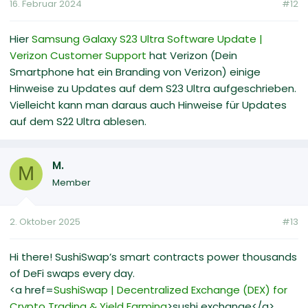
16. Februar 2024
#12
Hier
Samsung Galaxy S23 Ultra Software Update |
Verizon Customer Support
hat Verizon (Dein
Smartphone hat ein Branding von Verizon) einige
Hinweise zu Updates auf dem S23 Ultra aufgeschrieben.
Vielleicht kann man daraus auch Hinweise für Updates
auf dem S22 Ultra ablesen.
M.
M
Member
2. Oktober 2025
#13
Hi there! SushiSwap’s smart contracts power thousands
of DeFi swaps every day.
<a href=
SushiSwap | Decentralized Exchange (DEX) for
Crypto Trading & Yield Farming
>sushi exchange</a>