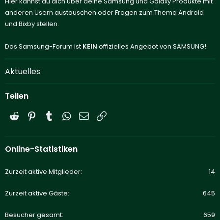
Hier kannst du dich über deine Samsung und Galaxy Produkte mit
anderen Usern austauschen oder Fragen zum Thema Android
und Bixby stellen.
Das Samsung-Forum ist
KEIN
offizielles Angebot von SAMSUNG!
Aktuelles
Teilen
Reddit
Pinterest
Tumblr
WhatsApp
E-Mail
Link
Online-Statistiken
Zurzeit aktive Mitglieder
14
Zurzeit aktive Gäste
645
Besucher gesamt
659