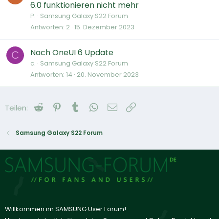
6.0 funktionieren nicht mehr
P.
Samsung Galaxy S22 Forum
Antworten
2
15. Dezember 2023
Nach OneUI 6 Update
C
c.
Samsung Galaxy S22 Forum
Antworten
14
20. November 2023
Reddit
Pinterest
Tumblr
WhatsApp
E-Mail
Link
Teilen:
Samsung Galaxy S22 Forum
Willkommen im SAMSUNG User Forum!