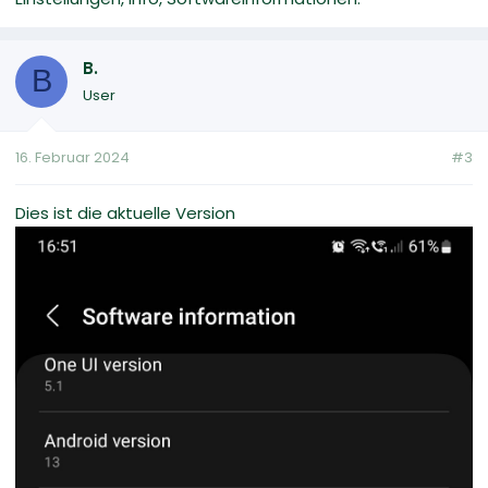
B.
B
User
16. Februar 2024
#3
Dies ist die aktuelle Version