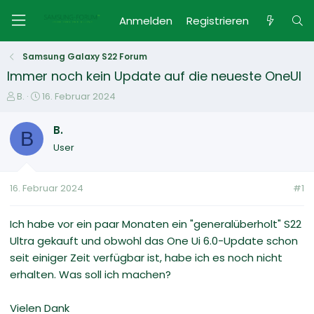
Anmelden
Registrieren
Samsung Galaxy S22 Forum
Immer noch kein Update auf die neueste OneUI
E
E
B.
16. Februar 2024
r
r
s
s
B.
B
t
t
User
e
e
l
l
l
l
16. Februar 2024
#1
e
t
r
a
m
Ich habe vor ein paar Monaten ein "generalüberholt" S22
Ultra gekauft und obwohl das One Ui 6.0-Update schon
seit einiger Zeit verfügbar ist, habe ich es noch nicht
erhalten. Was soll ich machen?
Vielen Dank