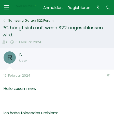
Anmelden
Registrieren
Samsung Galaxy S22 Forum
PC hängt sich auf, wenn S22 angeschlossen
wird.
E
E
r.
16. Februar 2024
r
r
s
s
r.
R
t
t
User
e
e
l
l
l
l
16. Februar 2024
#1
e
t
r
a
m
Hallo zusammen,
ich habe folgendes Problem: