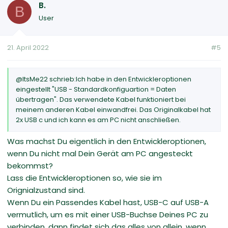
B.
B
User
21. April 2022
#5
@ItsMe22 schrieb:Ich habe in den Entwickleroptionen
eingestellt "USB - Standardkonfiguartion = Daten
übertragen". Das verwendete Kabel funktioniert bei
meinem anderen Kabel einwandfrei. Das Originalkabel hat
2x USB c und ich kann es am PC nicht anschließen.
Was machst Du eigentlich in den Entwickleroptionen,
wenn Du nicht mal Dein Gerät am PC angesteckt
bekommst?
Lass die Entwickleroptionen so, wie sie im
Orignialzustand sind.
Wenn Du ein Passendes Kabel hast, USB-C auf USB-A
vermutlich, um es mit einer USB-Buchse Deines PC zu
verbinden, dann findet sich das alles von allein, wenn