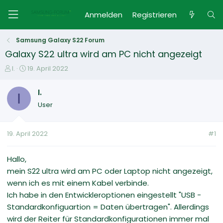
Anmelden
Registrieren
Samsung Galaxy S22 Forum
Galaxy S22 ultra wird am PC nicht angezeigt
E
E
I.
19. April 2022
r
r
s
s
I.
I
t
t
User
e
e
l
l
l
l
19. April 2022
#1
e
t
r
a
m
Hallo,
mein S22 ultra wird am PC oder Laptop nicht angezeigt,
wenn ich es mit einem Kabel verbinde.
Ich habe in den Entwickleroptionen eingestellt "USB -
Standardkonfiguartion = Daten übertragen". Allerdings
wird der Reiter für Standardkonfigurationen immer mal