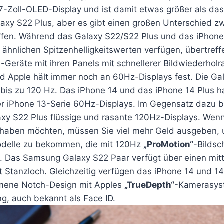
,7-Zoll-OLED-Display und ist damit etwas größer als das
xy S22 Plus, aber es gibt einen großen Unterschied z
ffen. Während das Galaxy S22/S22 Plus und das iPhone
 ähnlichen Spitzenhelligkeitswerten verfügen, übertref
Geräte mit ihren Panels mit schnellerer Bildwiederholr
d Apple hält immer noch an 60Hz-Displays fest. Die Ga
 bis zu 120 Hz. Das iPhone 14 und das iPhone 14 Plus 
er iPhone 13-Serie 60Hz-Displays. Im Gegensatz dazu b
xy S22 Plus flüssige und rasante 120Hz-Displays. Wen
haben möchten, müssen Sie viel mehr Geld ausgeben, 
odelle zu bekommen, die mit 120Hz
„ProMotion“
-Bildsc
d. Das Samsung Galaxy S22 Paar verfügt über einen mit
t Stanzloch. Gleichzeitig verfügen das iPhone 14 und 14
mene Notch-Design mit Apples
„TrueDepth“
-Kamerasyst
g, auch bekannt als Face ID.