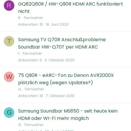
GQ82Q60R / HW-Q90R HDMI ARC funktioniert
R
nicht
R.
Fernseher
Antworten
15
18. Juni 2020
Samsung TV Q70R Anschlußprobleme
T
Soundbar HW-Q70T per HDMI ARC
t.
Fernseher
Antworten
5
3. Oktober 2020
75 Q90R - eARC-Ton zu Denon AVR2000X
W
plötzlich weg (wegen Updates?)
w.
Fernseher
Antworten
18
7. Oktober 2019
Samsung Soundbar MS650 - seit heute kein
G
HDMI oder WI-FI mehr möglich
G.
Fernseher