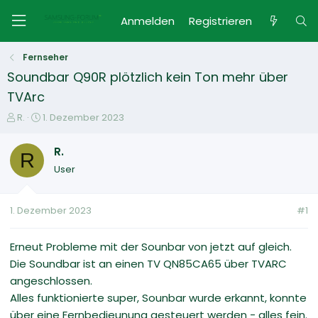
Anmelden
Registrieren
Fernseher
Soundbar Q90R plötzlich kein Ton mehr über
TVArc
E
E
R.
1. Dezember 2023
r
r
s
s
R.
R
t
t
User
e
e
l
l
l
l
1. Dezember 2023
#1
e
t
r
a
m
Erneut Probleme mit der Sounbar von jetzt auf gleich.
Die Soundbar ist an einen TV QN85CA65 über TVARC
angeschlossen.
Alles funktionierte super, Sounbar wurde erkannt, konnte
über eine Fernbedieunung gesteuert werden - alles fein.