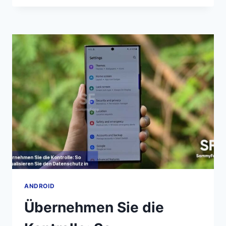
EINE
LÖSUNG
FÜR
DEN
FEHLER
„SCHÄDLICHE
APP“
BEI
AKTUELLEN
NACHRICHTEN
ANDROID
Übernehmen Sie die