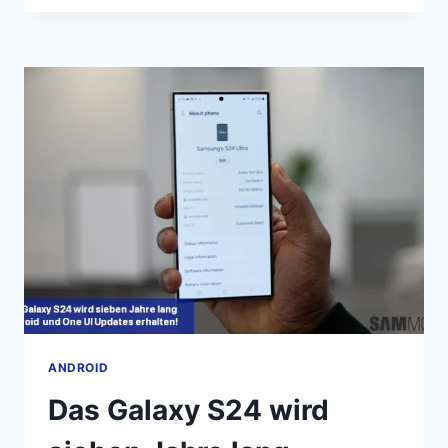
ATMOS
SURROUND
SOUND
ALTERNATIVE
KOMMT
NOCH
IN
DIESEM
JAHR
ANDROID
Das Galaxy S24 wird