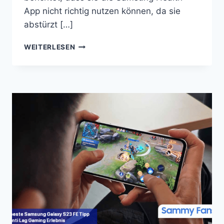
App nicht richtig nutzen können, da sie
abstürzt […]
WAS
WEITERLESEN
IST
ZU
TUN,
WENN
DIE
SAMSUNG
HEALTH-
APP
ABSTÜRZT
ODER
EINFRIERT?