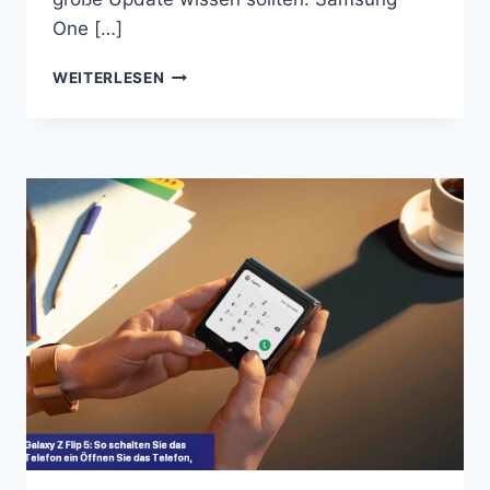
One […]
SAMSUNG
WEITERLESEN
ONE
UI
6.0