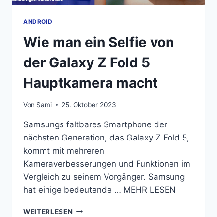
UND
SCHALTEN
ANDROID
SIE
DEN
Wie man ein Selfie von
LAUTSPRECHER
AUS
der Galaxy Z Fold 5
Hauptkamera macht
Von
Sami
25. Oktober 2023
Samsungs faltbares Smartphone der
nächsten Generation, das Galaxy Z Fold 5,
kommt mit mehreren
Kameraverbesserungen und Funktionen im
Vergleich zu seinem Vorgänger. Samsung
hat einige bedeutende … MEHR LESEN
WIE
WEITERLESEN