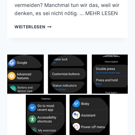
vermeiden? Manchmal tun wir das, weil wir
denken, es sei nicht nötig. … MEHR LESEN
WIE
WEITERLESEN
ZEIGT
MAN
DEN
GELÖSCHTEN
BENACHRICHTIGUNGSVERLAUF
AUF
GALAXY
Z
FOLD
5
UND
FLIP
5
AN?