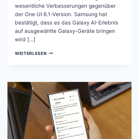
wesentliche Verbesserungen gegenüber
der One UI 6.1-Version. Samsung hat
bestätigt, dass es das Galaxy AI-Erlebnis
auf ausgewählte Galaxy-Geräte bringen
wird […]
SAMSUNG
WEITERLESEN
STELLT
ONE
UI
6.1
MIT
DER
GALAXY
S24-
SERIE
VOR