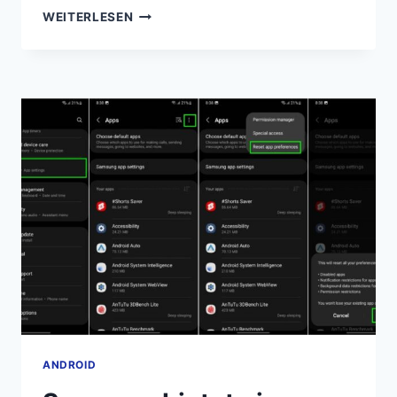
GALAXY
WEITERLESEN
WATCH
6:
ANPASSEN
DER
HOME-
TASTE
UND
HINZUFÜGEN
VERSCHIEDENER
AKTIONEN
ANDROID