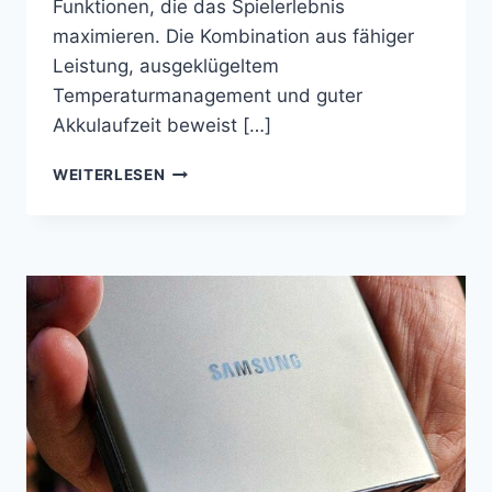
Funktionen, die das Spielerlebnis
maximieren. Die Kombination aus fähiger
Leistung, ausgeklügeltem
Temperaturmanagement und guter
Akkulaufzeit beweist […]
DER
WEITERLESEN
BESTE
SAMSUNG
GALAXY
S23
FE
TIPP
FÜR
ANTI-
LAG-
GAMING-
ERLEBNIS