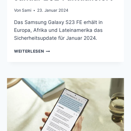
Von
Sami
23. Januar 2024
Das Samsung Galaxy S23 FE erhält in
Europa, Afrika und Lateinamerika das
Sicherheitsupdate für Januar 2024.
DAS
WEITERLESEN
GALAXY
S23
FE
WIRD
MIT
DEM
SICHERHEITSPATCH
FÜR
JANUAR
2024
AKTUALISIERT