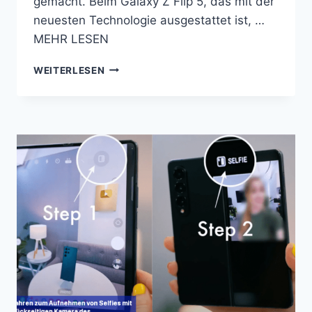
gemacht. Beim Galaxy Z Flip 5, das mit der
neuesten Technologie ausgestattet ist, …
MEHR LESEN
GALAXY
WEITERLESEN
Z
FLIP
5:
SO
SCHALTEN
SIE
DAS
TELEFON
EIN
ÖFFNEN
SIE
DAS
TELEFON,
UM
ANRUFE
ANZUNEHMEN