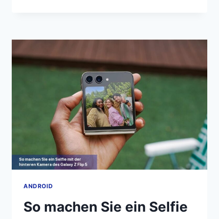
MAN
EIN
SELFIE
VON
DER
GALAXY
Z
FOLD
5
HAUPTKAMERA
MACHT
ANDROID
So machen Sie ein Selfie