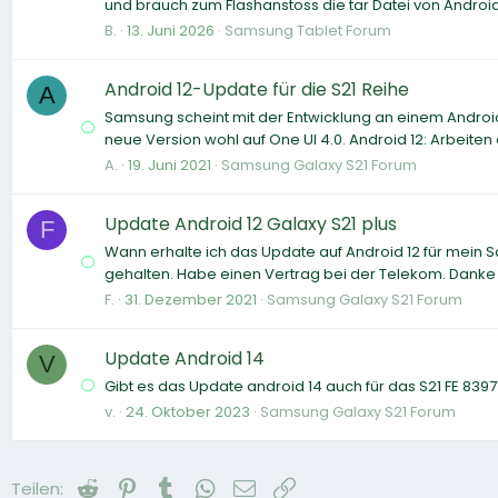
und brauch zum Flashanstoss die tar Datei von Androi
B.
13. Juni 2026
Samsung Tablet Forum
Android 12-Update für die S21 Reihe
A
Samsung scheint mit der Entwicklung an einem Android
neue Version wohl auf One UI 4.0. Android 12: Arbeiten
A.
19. Juni 2021
Samsung Galaxy S21 Forum
Update Android 12 Galaxy S21 plus
F
Wann erhalte ich das Update auf Android 12 für mein 
gehalten. Habe einen Vertrag bei der Telekom. Danke 
F.
31. Dezember 2021
Samsung Galaxy S21 Forum
Update Android 14
V
Gibt es das Update android 14 auch für das S21 FE 8397
v.
24. Oktober 2023
Samsung Galaxy S21 Forum
Reddit
Pinterest
Tumblr
WhatsApp
E-Mail
Link
Teilen: