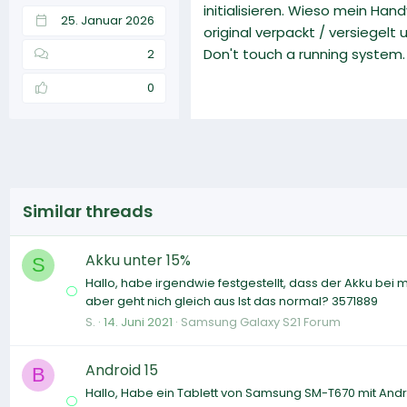
initialisieren. Wieso mein Han
25. Januar 2026
original verpackt / versiegelt 
Don't touch a running system.
2
0
Similar threads
Akku unter 15%
S
Hallo, habe irgendwie festgestellt, dass der Akku bei m
aber geht nich gleich aus Ist das normal? 3571889
S.
14. Juni 2021
Samsung Galaxy S21 Forum
Android 15
B
Hallo, Habe ein Tablett von Samsung SM-T670 mit Androi