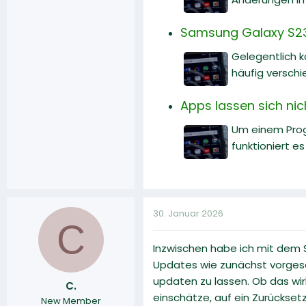
Samsung Galaxy S23
Gelegentlich 
häufig versch
Apps lassen sich nic
Um einem Prog
funktioniert es
30. Januar 2026
C
Inzwischen habe ich mit dem 
Updates wie zunächst vorgeseh
updaten zu lassen. Ob das wirk
C.
einschätze, auf ein Zurückset
New Member