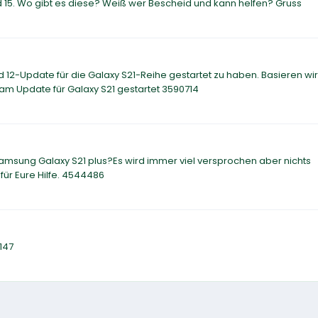
d 15. Wo gibt es diese? Weiß wer Bescheid und kann helfen? Gruss
 12-Update für die Galaxy S21-Reihe gestartet zu haben. Basieren wir
 am Update für Galaxy S21 gestartet 3590714
Samsung Galaxy S21 plus?Es wird immer viel versprochen aber nichts
für Eure Hilfe. 4544486
147