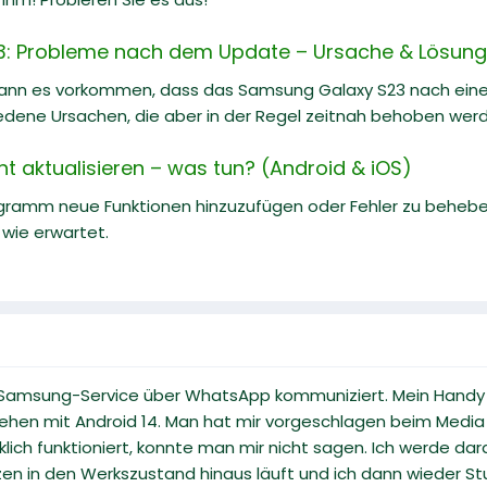
: Probleme nach dem Update – Ursache & Lösung
kann es vorkommen, dass das Samsung Galaxy S23 nach eine
iedene Ursachen, die aber in der Regel zeitnah behoben wer
ht aktualisieren – was tun? (Android & iOS)
ramm neue Funktionen hinzuzufügen oder Fehler zu beheben,
 wie erwartet.
Samsung-Service über WhatsApp kommuniziert. Mein Handy i
en mit Android 14. Man hat mir vorgeschlagen beim Media Mar
lich funktioniert, konnte man mir nicht sagen. Ich werde dara
zen in den Werkszustand hinaus läuft und ich dann wieder S