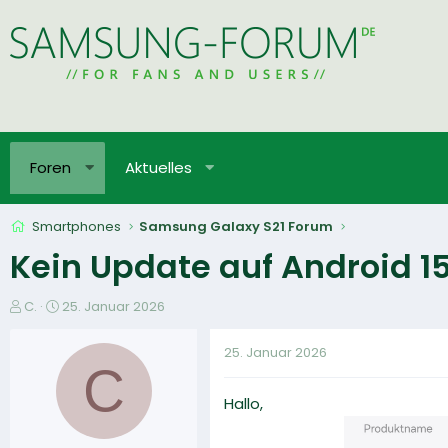
Foren
Aktuelles
Smartphones
Samsung Galaxy S21 Forum
Kein Update auf Android 1
E
E
C.
25. Januar 2026
r
r
s
s
25. Januar 2026
t
t
C
e
e
Hallo,
l
l
l
l
e
t