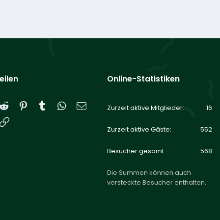
eilen
Online-Statistiken
Reddit
Pinterest
Tumblr
WhatsApp
E-Mail
Zurzeit aktive Mitglieder
16
Link
Zurzeit aktive Gäste
552
Besucher gesamt
568
Die Summen können auch
versteckte Besucher enthalten.