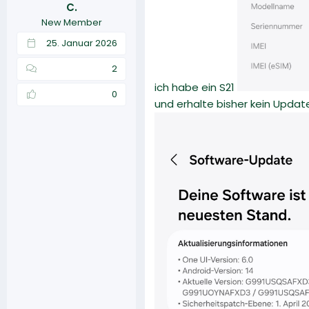
C.
r
a
New Member
m
25. Januar 2026
2
ich habe ein S21
0
und erhalte bisher kein Update