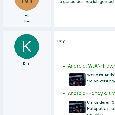
Ja genau das hab ich gemacht
r
a
m
M.
User
K
Hey,
Kim
Android: WLAN-Hotspo
Wenn Ihr Andro
Sie Anweisung
Android-Handy als W
Um anderen Ge
Hotspot einric
möchten.