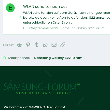
WLAN schalter sich aus
E
WLAN schalter sich auf dem Gerät nach einer gewissen 
bereits gelesen, keine Abhilfe gefunden) S22 ganz neu
unterschiedlichen Orten) von...
E.
8. September 2022
Samsung Galaxy S22 Forum
Reddit
Pinterest
Tumblr
WhatsApp
E-Mail
Link
Teilen:
Smartphones
Samsung Galaxy S22 Forum
Willkommen im SAMSUNG User Forum!