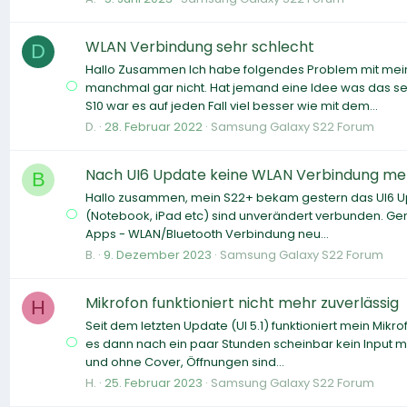
WLAN Verbindung sehr schlecht
D
Hallo Zusammen Ich habe folgendes Problem mit meine
manchmal gar nicht. Hat jemand eine Idee was das se
S10 war es auf jeden Fall viel besser wie mit dem...
D.
28. Februar 2022
Samsung Galaxy S22 Forum
Nach UI6 Update keine WLAN Verbindung me
B
Hallo zusammen, mein S22+ bekam gestern das UI6 Upd
(Notebook, iPad etc) sind unverändert verbunden. Gem
Apps - WLAN/Bluetooth Verbindung neu...
B.
9. Dezember 2023
Samsung Galaxy S22 Forum
Mikrofon funktioniert nicht mehr zuverlässig
H
Seit dem letzten Update (UI 5.1) funktioniert mein Mikro
es dann nach ein paar Stunden scheinbar kein Input me
und ohne Cover, Öffnungen sind...
H.
25. Februar 2023
Samsung Galaxy S22 Forum