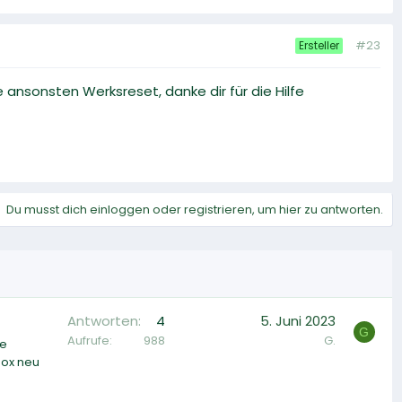
#23
Ersteller
ansonsten Werksreset, danke dir für die Hilfe
Du musst dich einloggen oder registrieren, um hier zu antworten.
Antworten
4
5. Juni 2023
G
Aufrufe
988
G.
ne
box neu