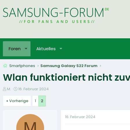
Foren
Aktuelles
Smartphones
Samsung Galaxy S22 Forum
Wlan funktioniert nicht zu
E
E
M.
16. Februar 2024
r
r
s
s
Vorherige
1
2
t
t
e
e
16. Februar 2024
l
l
M
l
l
e
t