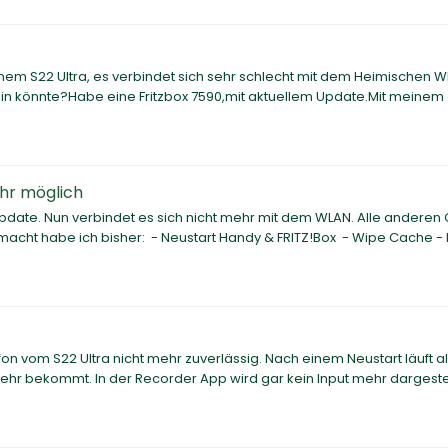
m S22 Ultra, es verbindet sich sehr schlecht mit dem Heimischen W
in könnte?Habe eine Fritzbox 7590,mit aktuellem Update.Mit meinem 
hr möglich
ate. Nun verbindet es sich nicht mehr mit dem WLAN. Alle anderen
acht habe ich bisher: - Neustart Handy & FRITZ!Box - Wipe Cache -
fon vom S22 Ultra nicht mehr zuverlässig. Nach einem Neustart läuft all
hr bekommt. In der Recorder App wird gar kein Input mehr dargestell