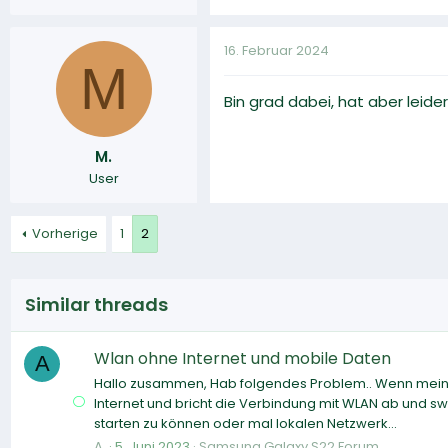
16. Februar 2024
M
Bin grad dabei, hat aber leid
M.
User
Vorherige
1
2
Similar threads
Wlan ohne Internet und mobile Daten
A
Hallo zusammen, Hab folgendes Problem.. Wenn mein in
Internet und bricht die Verbindung mit WLAN ab und swit
starten zu können oder mal lokalen Netzwerk...
A.
5. Juni 2023
Samsung Galaxy S22 Forum