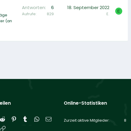
Antworten
6
18. September 2022
E
Aufrufe
829
E.
räge
ter (an
eilen
Online-Statistiken
Reddit
Pinterest
Tumblr
WhatsApp
E-Mail
Zurzeit aktive Mitglieder
8
Link