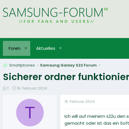
Foren
Aktuelles
Smartphones
Samsung Galaxy S22 Forum
Sicherer ordner funktionier
E
E
T.
16. Februar 2024
r
r
s
s
16. Februar 2024
t
t
T
e
e
Ich will auf meinem s22u den 
l
l
l
l
gemacht oder ist das ein Sof
e
t