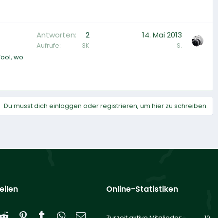
Antworten
2
14. Mai 2013
Aufrufe
3K
S.
Tool, wo
Du musst dich einloggen oder registrieren, um hier zu schreiben.
eilen
Online-Statistiken
Reddit
Pinterest
Tumblr
WhatsApp
E-Mail
Zurzeit aktive Mitglieder
10