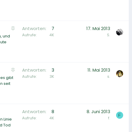
g
e
p
i
A
Antworten
7
17. Mai 2013
n
n
Aufrufe
4K
S.
n
n, und
g
eute
t
e
p
i
A
Antworten
3
11. Mai 2013
n
n
Aufrufe
3K
s.
n
es gibt
g
n seit
t
e
p
i
Antworten
8
8. Juni 2013
n
F
Aufrufe
4K
f.
n
 Linie
nd Tod
t