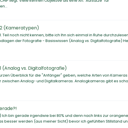
P liegt. Viele kennen Objektive als eine Art "Aufsätze" für
n...
l 2 (Kameratypen)
1. Teil noch nicht kennen, bitte ich Ihn sich einmal in Ruhe durchzulese
rundlagen der Fotografie - Basiswissen (Analog vs. Digitalfotografie) H
 (Analog vs. Digitalfotografie)
 kurzen Überblick für die "Anfänger" geben, welche Arten von Kameras 
wir zwischen Analog- und Digitalkameras. Analogkameras gibt es scho
gerade?!
) Ich bin gerade irgendwie bei 80% und denn nach links zur orangenen
s besser werden (aus meiner Sicht) bevor ich gefühlten Stillstand u