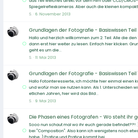
das Teil welches direkt vor dem Film oder CCD/CMOS-CHI
Spiegelreflexkameras. Aber auch die kleinen kompakte
S.
6. November 2013
Grundlagen der Fotografie - Basiswissen Tei
Hallo und herzlich willkommen zum 2. Teil. Alle die den 
dann erst hier weiter zu lesen. Einfach hier klicken: G
geht es um die...
S.
11. Mai 2013
Grundlagen der Fotografie - Basiswissen Teil 1
Hallo Fotointeressierte, ich möchte hier einmal einen
und wofür man sie nutzen kann. Als 1. Unterscheiden 
etlichen Jahren, hier wird das Bild...
S.
9. Mai 2013
Die Phasen eines Fotografen - Wo steht ihr 
Sooo nun schaut mal wo ihr euch gerade befindet??! :
bei "Composition". Also kann ich wenigstens noch etwa
habe ;) Pratice und Pratice kommt bei...