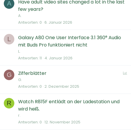
Have adult video sites changed a lot in the last
A
few years?
A.
Antworten
0
6. Januar 2026
Galaxy A80 One User Interface 3.1 360° Audio
L
mit Buds Pro funktioniert nicht
L.
Antworten
11
4. Januar 2026
U
Zifferblätter
G
G.
Antworten
0
2. Dezember 2025
f
r
a
Watch R815F entlädt an der Ladestation und
R
g
wird heiß.
e
r.
Antworten
0
12. November 2025