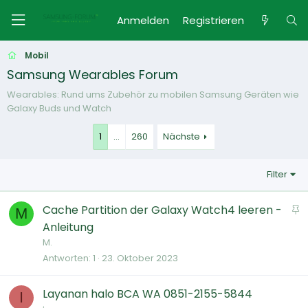
Anmelden
Registrieren
Mobil
Samsung Wearables Forum
Wearables: Rund ums Zubehör zu mobilen Samsung Geräten wie
Galaxy Buds und Watch
1
…
260
Nächste
Filter
A
Cache Partition der Galaxy Watch4 leeren -
M
n
Anleitung
g
M.
e
Antworten
1
23. Oktober 2023
p
i
Layanan halo BCA WA 0851-2155-5844
I
n