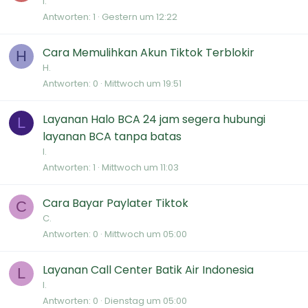
i.
n
Antworten
1
Gestern um 12:22
t
Cara Memulihkan Akun Tiktok Terblokir
H
H.
Antworten
0
Mittwoch um 19:51
Layanan Halo BCA 24 jam segera hubungi
L
layanan BCA tanpa batas
l.
Antworten
1
Mittwoch um 11:03
Cara Bayar Paylater Tiktok
C
C.
Antworten
0
Mittwoch um 05:00
Layanan Call Center Batik Air Indonesia
L
l.
Antworten
0
Dienstag um 05:00