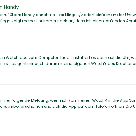
am Handy
nruf übers Handy annehme - es klingelt/vibriert einfach an der Uhr w
flege zeigt meine Uhr immer noch an, dass ich einen laufenden Anruf
 Watchface vom Computer ladet, installiert es dann auf die Uhr, wo
iss... es geht mir auch darum meine eigenen Watchfaces Kreatione
h immer folgende Meldung, wenn ich von meiner Watch4 in die App S
nsymbol erscheinen und sich die App auf dem Telefon öffnen. Die Uh