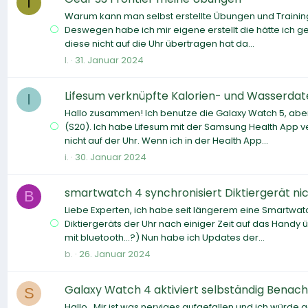
I
Warum kann man selbst erstellte Übungen und Trainings
Deswegen habe ich mir eigene erstellt die hätte ich 
diese nicht auf die Uhr übertragen hat da...
I.
31. Januar 2024
Lifesum verknüpfte Kalorien- und Wasserdat
I
Hallo zusammen! Ich benutze die Galaxy Watch 5, aber
(S20). Ich habe Lifesum mit der Samsung Health App v
nicht auf der Uhr. Wenn ich in der Health App...
i.
30. Januar 2024
smartwatch 4 synchronisiert Diktiergerät ni
B
Liebe Experten, ich habe seit längerem eine Smartw
Diktiergeräts der Uhr nach einiger Zeit auf das Handy
mit bluetooth...?) Nun habe ich Updates der...
b.
26. Januar 2024
Galaxy Watch 4 aktiviert selbständig Benac
S
Hallo, Mir ist was nerviges aufgefallen und ich würde