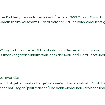
rvendes Problem, dass sich meine GW3 (genauer GW3 Classic 45mm LTE
ootbAbhilfe verschafft. LTE wird nicht benutzt und kann leider nicht 
ing trotz geladenen Akkus plötzlich aus. Seither kann ich sie nicht
chts (man kriegt keine Information, dass der Akku lädt). Hard Reset über
erschwunden
watch 4 gekauft und seit ungefähr zwei Wochen im Betrieb. Plötzlich 
agen sozusagen "platt machen" und dann wieder neu verbinden und 