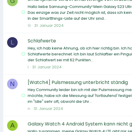
G
Hallo liebe Samsung-Community! Mein Galaxy S23 Ultra
Das einzige was zur Zeit nicht möglich ist, dass ich k
In der Smartthings-Liste auf der Uhr sind...
G.
31. Januar 2024
Schlafwerte
L
Hey, ich hab keine Ahnung, ob ich hier richtig bin. Ich
Schlafwerte berechnet. Ich bin laut Schlaftier ein Ping
der Schlafwert sei mit 62 Punkten...
l.
31. Januar 2024
[Watch4] Pulsmessung unterbricht ständig
N
Hey Community leider bin ich mit der Pulsmessung mei
möchte, habe ich die Messung auf 'fortlaufend' festge
im "Idle" sehr oft, obwohl die Uhr...
n.
31. Januar 2024
Galaxy Watch 4 Android System kann nicht 
A
Hallo zusammen, meine Galaxy Watch 4 LTE gibt mir s