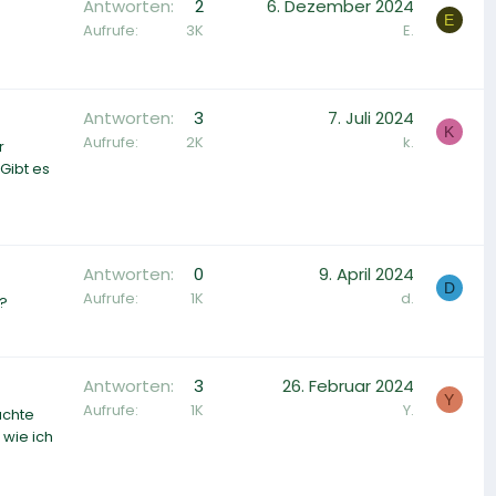
Antworten
2
6. Dezember 2024
E
Aufrufe
3K
E.
Antworten
3
7. Juli 2024
K
Aufrufe
2K
k.
r
 Gibt es
Antworten
0
9. April 2024
D
Aufrufe
1K
d.
n?
Antworten
3
26. Februar 2024
Y
Aufrufe
1K
Y.
uchte
wie ich