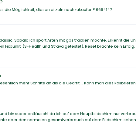
n?
t es die Möglichkeit, diesen ei zeln nachzukaufen? 6664147
ssic. Sobald ich sport Arten mit gps tracken möchte. Erkennt die Uh
ein Fixpunkt. (S-Health und Strava getestet). Reset brachte kein Erfolg.
n
entlich mehr Schritte an als die Gearfit ... Kann man dies kalibriere
 und bin super enttäuscht da ich auf dem Hauptbildschirm nur verbra
öchte aber den normalen gesamtverbrauch auf dem Bildschirm sehen 