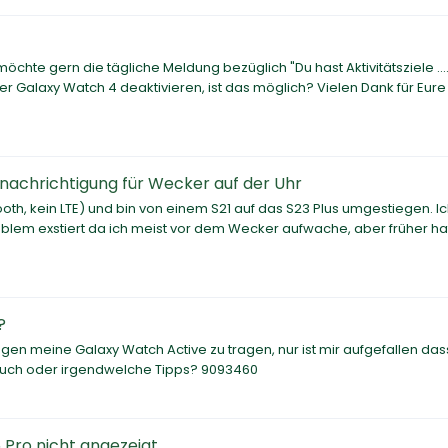
chte gern die tägliche Meldung bezüglich "Du hast Aktivitätsziele ......
r Galaxy Watch 4 deaktivieren, ist das möglich? Vielen Dank für Eure
nachrichtigung für Wecker auf der Uhr
th, kein LTE) und bin von einem S21 auf das S23 Plus umgestiegen. I
roblem exstiert da ich meist vor dem Wecker aufwache, aber früher h
?
gen meine Galaxy Watch Active zu tragen, nur ist mir aufgefallen da
d auch oder irgendwelche Tipps? 9093460
Pro nicht angezeigt