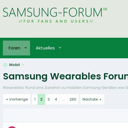
Foren
Aktuelles
Mobil
Samsung Wearables Foru
Wearables: Rund ums Zubehör zu mobilen Samsung Geräten wie G
Vorherige
1
2
3
4
…
260
Nächste