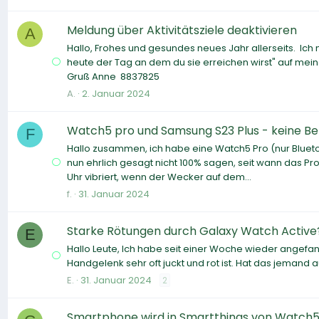
Meldung über Aktivitätsziele deaktivieren
A
Hallo, Frohes und gesundes neues Jahr allerseits. Ich mö
heute der Tag an dem du sie erreichen wirst" auf meine
Gruß Anne 8837825
A.
2. Januar 2024
Watch5 pro und Samsung S23 Plus - keine Be
F
Hallo zusammen, ich habe eine Watch5 Pro (nur Bluetoo
nun ehrlich gesagt nicht 100% sagen, seit wann das P
Uhr vibriert, wenn der Wecker auf dem...
f.
31. Januar 2024
Starke Rötungen durch Galaxy Watch Active
E
Hallo Leute, Ich habe seit einer Woche wieder angefan
Handgelenk sehr oft juckt und rot ist. Hat das jeman
E.
31. Januar 2024
2
Smartphone wird in Smartthings von Watch5 