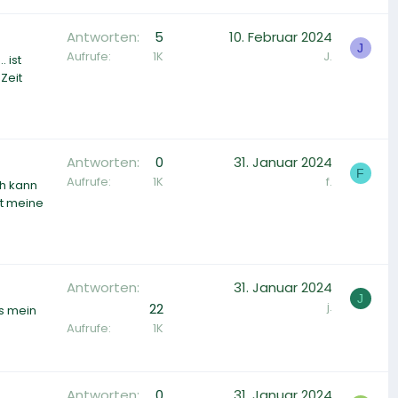
Antworten
5
10. Februar 2024
J
Aufrufe
1K
J.
 ist
 Zeit
Antworten
0
31. Januar 2024
F
Aufrufe
1K
f.
ch kann
at meine
Antworten
31. Januar 2024
J
j.
22
ss mein
Aufrufe
1K
Antworten
0
31. Januar 2024