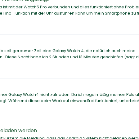
 ist mit der Watch5 Pro verbunden und alles funktioniert ohne Probl
eine Find-Funktion mit der Uhr ausführen kann um mein Smartphone zu f
 hab seit geraumer Zeit eine Galaxy Watch 4, die natürlich auch meine
uin. Diese Nacht habe ich 2 Stunden und 13 Minuten geschlafen (sagt di
ner Galaxy Watch4 nicht zufrieden. Da ich regelmäßig meinen Puls 
legt. Während diese beim Workout einwandfrei funktioniert, unterbric
geladen werden
eit kurzem die Meldung, dass das Android System nicht geladen wer