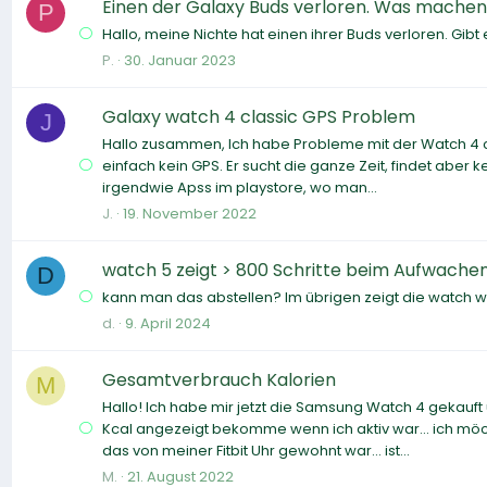
Einen der Galaxy Buds verloren. Was mache
P
Hallo, meine Nichte hat einen ihrer Buds verloren. Gib
P.
30. Januar 2023
Galaxy watch 4 classic GPS Problem
J
Hallo zusammen, Ich habe Probleme mit der Watch 4 cla
einfach kein GPS. Er sucht die ganze Zeit, findet aber k
irgendwie Apss im playstore, wo man...
J.
19. November 2022
watch 5 zeigt > 800 Schritte beim Aufwache
D
kann man das abstellen? Im übrigen zeigt die watch wes
d.
9. April 2024
Gesamtverbrauch Kalorien
M
Hallo! Ich habe mir jetzt die Samsung Watch 4 gekauft
Kcal angezeigt bekomme wenn ich aktiv war... ich m
das von meiner Fitbit Uhr gewohnt war... ist...
M.
21. August 2022