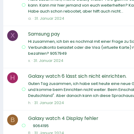
kann. Kann mir hier jemand von euch weiterhelfen? 
Habe auch schon rebootet, aber hilft auch nicht...
a.
31. Januar 2024
Samsung pay
X
Hi zusammen, ich bin es nochmal mit einer Frage zu S
Verbundkonto belastet oder die Visa (virtuelle Kart
bezahlen? 9057949
x.
31. Januar 2024
Galaxy watch 6 lässt sich nicht einrichten.
H
Guten Tag zusammen, ich habe seit heute eine neue 
und komme beim Einrichten nicht weiter. Beim Einscha
Deutschland". Aber danach kann ich diese Sprachausw
h.
31. Januar 2024
Galaxy watch 4 Display fehler
B
9064195
B.
31. Januar 2024