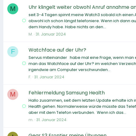
Uhr klingelt weiter obwohl Anruf annahme 
M
seit 3-4 Tagen spinnt meine Watch3 sobald ich einen A
obwohl ich schon längst telefoniere. Wenn ich dann au
dem Handy habe. Habe nichts an den...
M.
31. Januar 2024
Watchface auf der Uhr?
F
Servus miteinander habe mal eine Frage, wenn man ein
man das Watchface auf der Uhr? im welchen Verzeichn
irgendwie am Computer verschwunden...
F.
31. Januar 2024
Fehlermeldung Samsung Health
M
Hallo zusammen, seit dem letzten Update erhalte ic
Health gehen. Normalerweise würde müsste das Telefo
aber mit dem Telefon verbunden. Wenn ich das...
m.
31. Januar 2024
Gear S3 Frontier meine Übungen