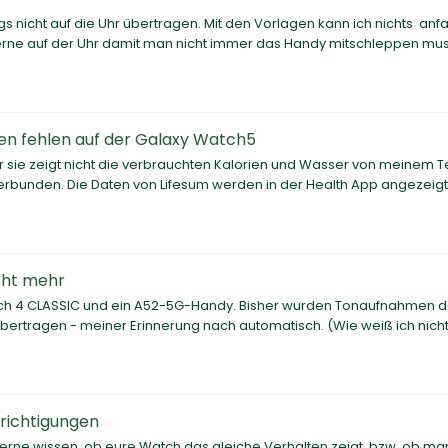
 nicht auf die Uhr übertragen. Mit den Vorlagen kann ich nichts anf
gerne auf der Uhr damit man nicht immer das Handy mitschleppen mu
en fehlen auf der Galaxy Watch5
 sie zeigt nicht die verbrauchten Kalorien und Wasser von meinem T
erbunden. Die Daten von Lifesum werden in der Health App angezeigt
cht mehr
atch 4 CLASSIC und ein A52-5G-Handy. Bisher wurden Tonaufnahmen 
 übertragen - meiner Erinnerung nach automatisch. (Wie weiß ich nicht
hrichtigungen
 gerne wissen, ob eure Watch das gleiche Verhalten zeigt, bzw. ob ma