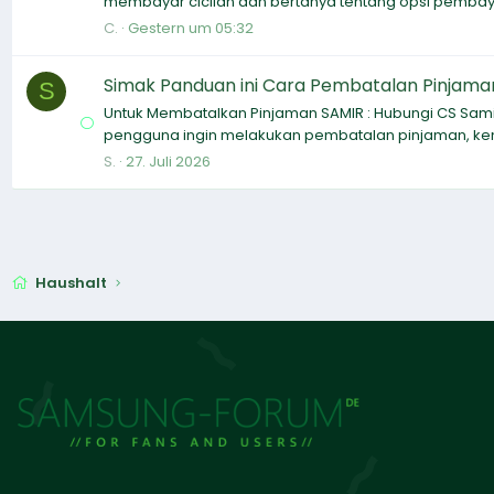
membayar cicilan dan bertanya tentang opsi pembay
C.
Gestern um 05:32
Simak Panduan ini Cara Pembatalan Pinjama
S
Untuk Membatalkan Pinjaman SAMIR : Hubungi CS Samir
pengguna ingin melakukan pembatalan pinjaman, kemu
S.
27. Juli 2026
Haushalt