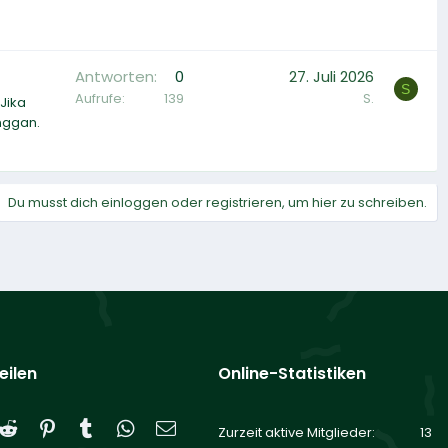
Antworten
0
27. Juli 2026
S
Aufrufe
139
S.
Jika
nggan.
Du musst dich einloggen oder registrieren, um hier zu schreiben.
eilen
Online-Statistiken
Reddit
Pinterest
Tumblr
WhatsApp
E-Mail
Zurzeit aktive Mitglieder
13