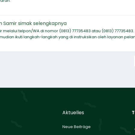
aran.
n Samir simak selengkapnya
 melalui telpon/WA di nomor (0813) 77735483 atau (0813) 77735483. 
dian ikuti langkah-langkah yang di instruksikan oleh layanan pela
Aktuelles
T
Neue Beiträge