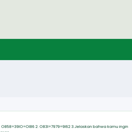
pp O858=39lO=Ol86 2. O83l=7979=9l62 3.Jelaskan bahwa kamu ingin