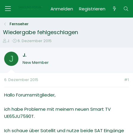
Anmelden
Registrieren
Fernseher
Wiedergabe fehlgeschlagen
E
E
J.
6. Dezember 2015
r
r
s
s
J.
J
t
t
New Member
e
e
l
l
l
l
6. Dezember 2015
#1
e
t
r
a
m
Hallo Forumsmitglieder,
ich habe Probleme mit meinem neuen Smart TV
UE65JU7590T.
Ich schaue über Satellit und nutze beide SAT Eingänge