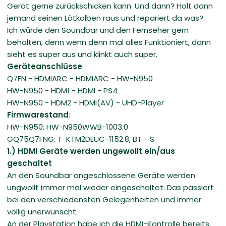
Gerät gerne zurückschicken kann. Und dann? Holt dann
jemand seinen Lötkolben raus und repariert da was?
Ich würde den Soundbar und den Fernseher gern
behalten, denn wenn denn mal alles Funktioniert, dann
sieht es super aus und klinkt auch super.
Geräteanschlüsse
:
Q7FN - HDMIARC - HDMIARC - HW-N950
HW-N950 - HDM1 - HDMI - PS4
HW-N950 - HDM2 - HDMI(AV) - UHD-Player
Firmwarestand
:
HW-N950: HW-N950WWB-1003.0
GQ75Q7FNG: T-KTM2DEUC-1152.8, BT - S
1.) HDMI Geräte werden ungewollt ein/aus
geschaltet
An den Soundbar angeschlossene Geräte werden
ungwollt immer mal wieder eingeschaltet. Das passiert
bei den verschiedensten Gelegenheiten und immer
völlig unerwünscht.
An der Playstation habe ich die HDMI-Kontrolle bereits