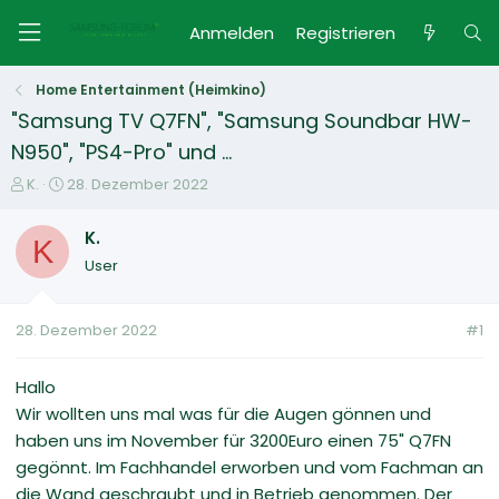
Anmelden
Registrieren
Home Entertainment (Heimkino)
"Samsung TV Q7FN", "Samsung Soundbar HW-
N950", "PS4-Pro" und ...
E
E
K.
28. Dezember 2022
r
r
s
s
K.
K
t
t
User
e
e
l
l
l
l
28. Dezember 2022
#1
e
t
r
a
m
Hallo
Wir wollten uns mal was für die Augen gönnen und
haben uns im November für 3200Euro einen 75" Q7FN
gegönnt. Im Fachhandel erworben und vom Fachman an
die Wand geschraubt und in Betrieb genommen. Der