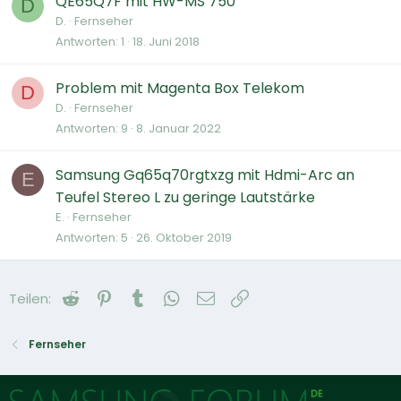
QE65Q7F mit HW-MS 750
D
D.
Fernseher
Antworten
1
18. Juni 2018
Problem mit Magenta Box Telekom
D
D.
Fernseher
Antworten
9
8. Januar 2022
Samsung Gq65q70rgtxzg mit Hdmi-Arc an
E
Teufel Stereo L zu geringe Lautstärke
E.
Fernseher
Antworten
5
26. Oktober 2019
Reddit
Pinterest
Tumblr
WhatsApp
E-Mail
Link
Teilen:
Fernseher