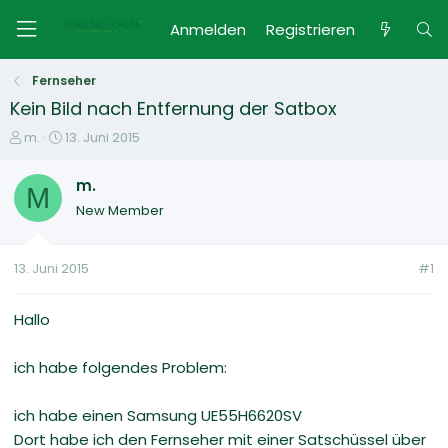
Anmelden
Registrieren
Fernseher
Kein Bild nach Entfernung der Satbox
E
E
m.
13. Juni 2015
r
r
s
s
m.
M
t
t
New Member
e
e
l
l
l
l
13. Juni 2015
#1
e
t
r
a
m
Hallo
ich habe folgendes Problem:
ich habe einen Samsung UE55H6620SV
Dort habe ich den Fernseher mit einer Satschüssel über