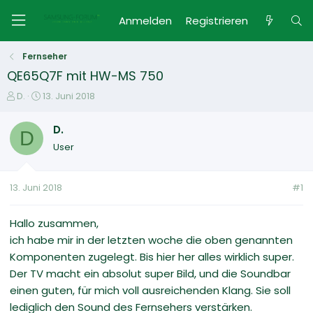
Anmelden
Registrieren
Fernseher
QE65Q7F mit HW-MS 750
E
E
D.
13. Juni 2018
r
r
s
s
D.
D
t
t
User
e
e
l
l
l
l
13. Juni 2018
#1
e
t
r
a
m
Hallo zusammen,
ich habe mir in der letzten woche die oben genannten
Komponenten zugelegt. Bis hier her alles wirklich super.
Der TV macht ein absolut super Bild, und die Soundbar
einen guten, für mich voll ausreichenden Klang. Sie soll
lediglich den Sound des Fernsehers verstärken.