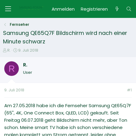
Anmelden
Registrieren
Fernseher
Samsung QE65Q7F Bildschirm wird nach einer
Minute schwarz
E
E
R.
9. Juli 2018
r
r
s
s
R.
R
t
t
User
e
e
l
l
l
l
9. Juli 2018
#1
e
t
r
a
m
Am 27.05.2018 habe ich die Fernseher Samsung QE65Q7F
(65", 4K, One Connect Box, QLED, LCD) gekauft. Seit
Freitag 06.07.2018 geht Bildschirm nicht mehr, aber Ton
schon. Meine smart TV habe ich schon verschiedene
malen komplett vom Strom getrennt, leider ohne