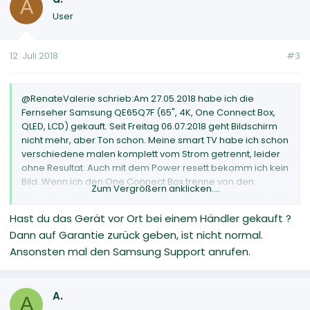
A
User
12. Juli 2018
#3
@RenateValerie schrieb:Am 27.05.2018 habe ich die
Fernseher Samsung QE65Q7F (65", 4K, One Connect Box,
QLED, LCD) gekauft. Seit Freitag 06.07.2018 geht Bildschirm
nicht mehr, aber Ton schon. Meine smart TV habe ich schon
verschiedene malen komplett vom Strom getrennt, leider
ohne Resultat. Auch mit dem Power resett bekomm ich kein
Bild. Wenn ich den One Connect Box trenne von den
Zum Vergrößern anklicken....
Fernsehern bekomme ich schon im Bild, dass ich die Kabel
sollte einstecken, nachher ist Bildschirm sofort wieder
Hast du das Gerät vor Ort bei einem Händler gekauft ?
schwarz.
Dann auf Garantie zurück geben, ist nicht normal.
Ansonsten mal den Samsung Support anrufen.
A.
A