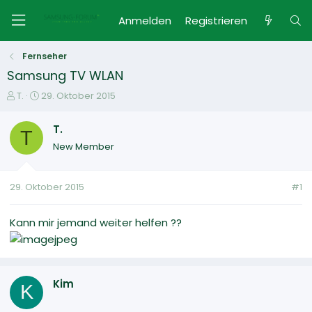
Anmelden
Registrieren
Fernseher
Samsung TV WLAN
E
E
T.
29. Oktober 2015
r
r
s
s
T.
T
t
t
New Member
e
e
l
l
l
l
29. Oktober 2015
#1
e
t
r
a
m
Kann mir jemand weiter helfen ??
Kim
K