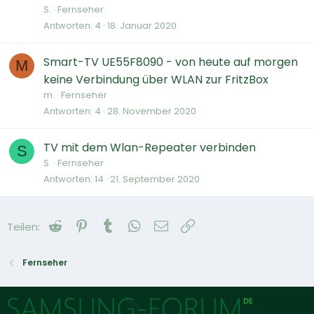
S.
Fernseher
Antworten
4
18. Januar 2020
Smart-TV UE55F8090 - von heute auf morgen
M
keine Verbindung über WLAN zur FritzBox
m.
Fernseher
Antworten
4
28. November 2020
TV mit dem Wlan-Repeater verbinden
S
S.
Fernseher
Antworten
14
21. September 2020
Reddit
Pinterest
Tumblr
WhatsApp
E-Mail
Link
Teilen:
Fernseher