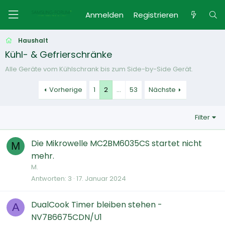
Anmelden
Registrieren
Haushalt
Kühl- & Gefrierschränke
Alle Geräte vom Kühlschrank bis zum Side-by-Side Gerät.
Vorherige
1
2
…
53
Nächste
Filter
Die Mikrowelle MC2BM6035CS startet nicht
M
mehr.
M.
Antworten
3
17. Januar 2024
DualCook Timer bleiben stehen -
A
NV7B6675CDN/U1