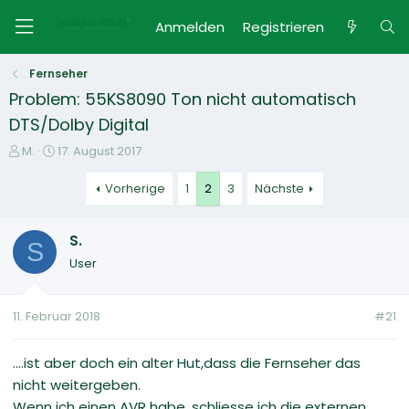
Anmelden
Registrieren
Fernseher
Problem: 55KS8090 Ton nicht automatisch
DTS/Dolby Digital
E
E
M.
17. August 2017
r
r
s
s
Vorherige
1
2
3
Nächste
t
t
e
e
S.
l
l
S
l
l
User
e
t
r
a
m
11. Februar 2018
#21
....ist aber doch ein alter Hut,dass die Fernseher das
nicht weitergeben.
Wenn ich einen AVR habe, schliesse ich die externen