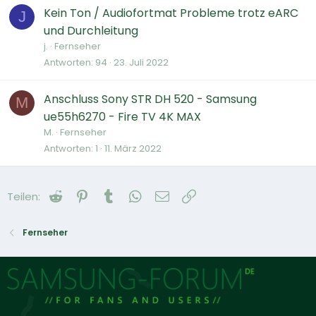
Kein Ton / Audiofortmat Probleme trotz eARC
J
und Durchleitung
j.
Fernseher
Antworten
94
23. Juli 2022
Anschluss Sony STR DH 520 - Samsung
M
ue55h6270 - Fire TV 4K MAX
M.
Fernseher
Antworten
1
11. März 2022
Reddit
Pinterest
Tumblr
WhatsApp
E-Mail
Link
Teilen:
Fernseher