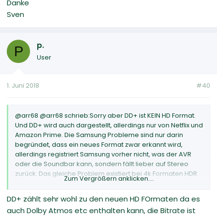
Danke
Sven
p.
P
User
1. Juni 2018
#40
@arr68 @arr68 schrieb:Sorry aber DD+ ist KEIN HD Format.
Und DD+ wird auch dargestellt, allerdings nur von Netflix und
Amazon Prime. Die Samsung Probleme sind nur darin
begründet, dass ein neues Format zwar erkannt wird,
allerdings registriert Samsung vorher nicht, was der AVR
oder die Soundbar kann, sondern fällt lieber auf Stereo
zurück. Das gleiche Problem existiert bei 4k Formaten HDR
Zum Vergrößern anklicken....
über den internen Player, auch da fällt der Samsung auf
ST1084 zurück, BT1886 ist dann nicht anwählbar und das Bild
DD+ zählt sehr wohl zu den neuen HD FOrmaten da es
zu dunkel...
auch Dolby Atmos etc enthalten kann, die Bitrate ist