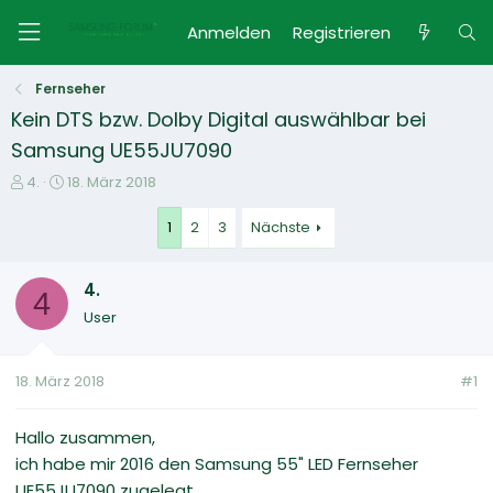
Anmelden
Registrieren
Fernseher
Kein DTS bzw. Dolby Digital auswählbar bei
Samsung UE55JU7090
E
E
4.
18. März 2018
r
r
s
s
1
2
3
Nächste
t
t
e
e
4.
l
l
4
l
l
User
e
t
r
a
m
18. März 2018
#1
Hallo zusammen,
ich habe mir 2016 den Samsung 55" LED Fernseher
UE55JU7090 zugelegt.