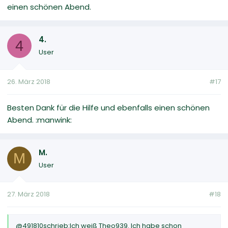
einen schönen Abend.
4.
4
User
26. März 2018
#17
Besten Dank für die Hilfe und ebenfalls einen schönen
Abend. :manwink:
M.
M
User
27. März 2018
#18
@491810schrieb:Ich weiß Theo939. Ich habe schon