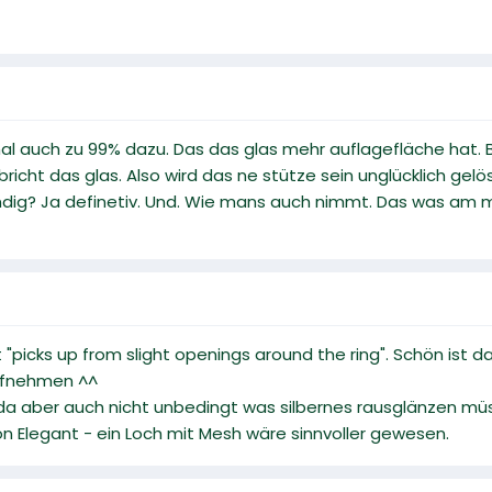
mal auch zu 99% dazu. Das das glas mehr auflagefläche hat. B
richt das glas. Also wird das ne stütze sein unglücklich gelö
ig? Ja definetiv. Und. Wie mans auch nimmt. Das was am meist
rt "picks up from slight openings around the ring". Schön ist
aufnehmen ^^
 aber auch nicht unbedingt was silbernes rausglänzen müs
on Elegant - ein Loch mit Mesh wäre sinnvoller gewesen.