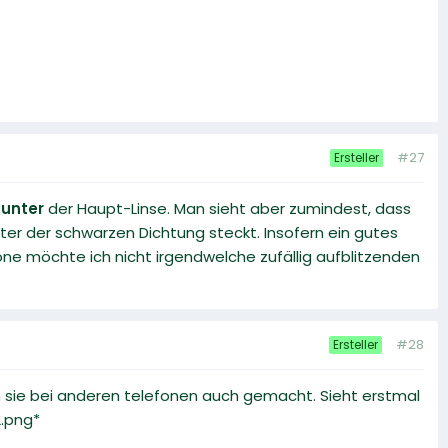
#27
Ersteller
d
unter
der Haupt-Linse. Man sieht aber zumindest, dass
nter der schwarzen Dichtung steckt. Insofern ein gutes
ne möchte ich nicht irgendwelche zufällig aufblitzenden
#28
Ersteller
n sie bei anderen telefonen auch gemacht. Sieht erstmal
2.png*