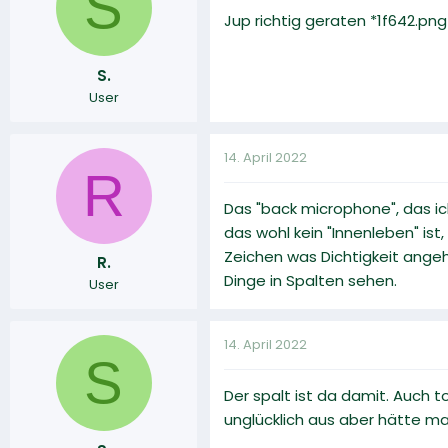
S
Jup richtig geraten *1f642.png
S.
User
14. April 2022
R
Das "back microphone", das i
das wohl kein "Innenleben" is
Zeichen was Dichtigkeit ange
R.
Dinge in Spalten sehen.
User
14. April 2022
S
Der spalt ist da damit. Auch 
unglücklich aus aber hätte m