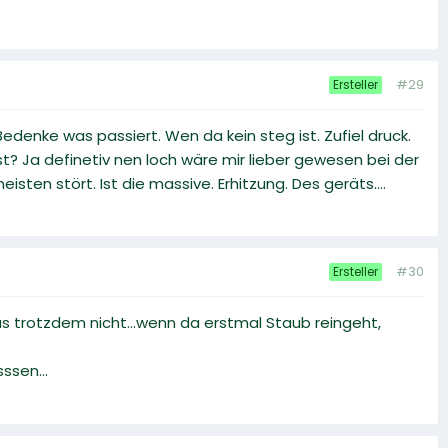
#29
Ersteller
edenke was passiert. Wen da kein steg ist. Zufiel druck.
st? Ja definetiv nen loch wäre mir lieber gewesen bei der
en stört. Ist die massive. Erhitzung. Des geräts....
#30
Ersteller
 das trotzdem nicht...wenn da erstmal Staub reingeht,
ssen...