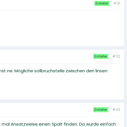
#31
Ersteller
#32
Ersteller
nst ne. Mögliche sollbruchstelle zwischen den linsen
#33
Ersteller
ht mal Ansatzweise einen Spalt finden. Da wurde einfach