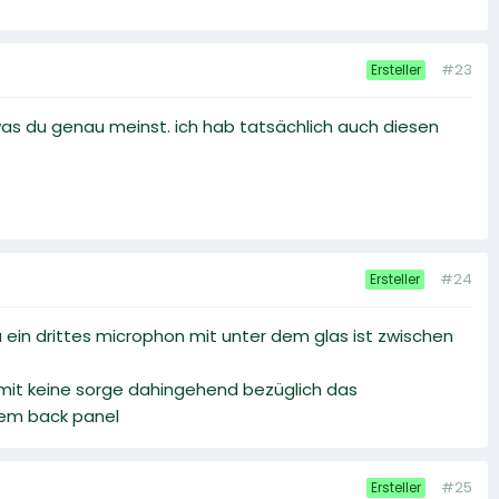
#23
Ersteller
was du genau meinst. ich hab tatsächlich auch diesen
#24
Ersteller
a ein drittes microphon mit unter dem glas ist zwischen
somit keine sorge dahingehend bezüglich das
 dem back panel
#25
Ersteller