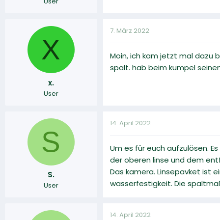
User
7. März 2022
X
Moin, ich kam jetzt mal dazu 
spalt. hab beim kumpel seinem
x.
User
14. April 2022
S
Um es für euch aufzulösen. Es
der oberen linse und dem en
Das kamera. Linsepavket ist e
S.
wasserfestigkeit. Die spaltma
User
14. April 2022