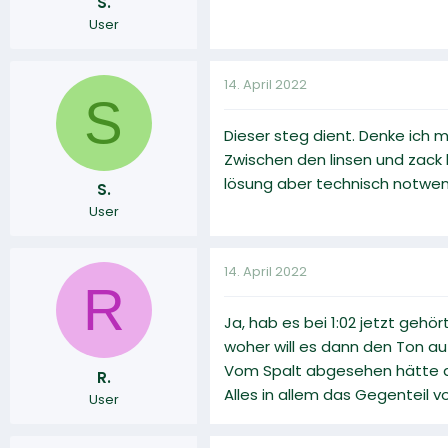
S.
User
14. April 2022
S
Dieser steg dient. Denke ich 
Zwischen den linsen und zack b
lösung aber technisch notwend
S.
User
14. April 2022
R
Ja, hab es bei 1:02 jetzt gehö
woher will es dann den Ton 
Vom Spalt abgesehen hätte da
R.
Alles in allem das Gegenteil v
User