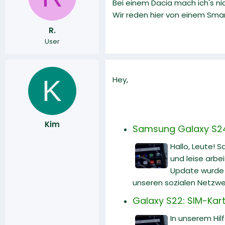
Bei einem Dacia mach ich's ni
r
a
Wir reden hier von einem Smar
m
R.
User
K
Hey,
Kim
Samsung Galaxy S24 U
Hallo, Leute! 
und leise arbe
Update wurde v
unseren sozialen Netzwe
Galaxy S22: SIM-Karte
In unserem Hilf