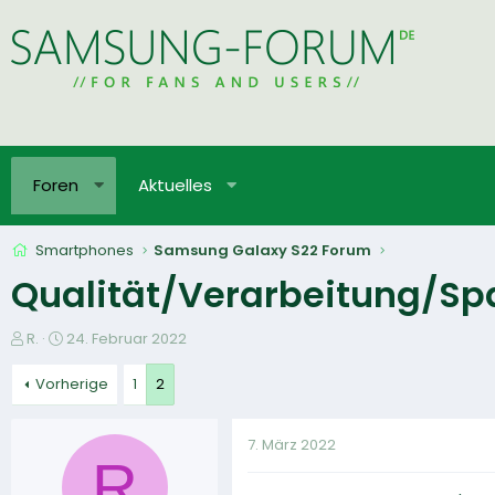
Foren
Aktuelles
Smartphones
Samsung Galaxy S22 Forum
Qualität/Verarbeitung/Sp
E
E
R.
24. Februar 2022
r
r
s
s
Vorherige
1
2
t
t
e
e
7. März 2022
l
l
R
l
l
e
t