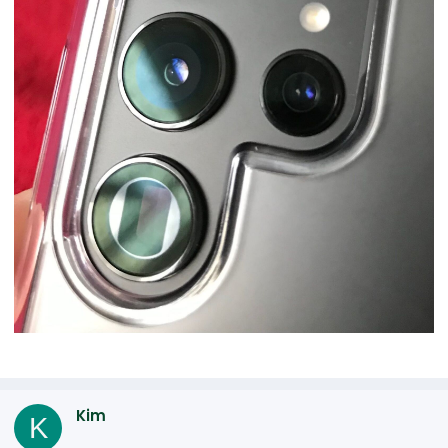
Kim
K