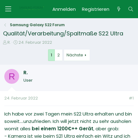
Anmelden
Registrieren
Samsung Galaxy S22 Forum
Qualität/Verarbeitung/Spaltmaße S22 Ultra
E
E
R.
24. Februar 2022
r
r
s
s
1
2
Nächste
t
t
e
e
R.
l
l
R
l
l
User
e
t
r
a
m
24. Februar 2022
#1
Ich habe vor zwei Tagen mein S22 Ultra erhalten und bin
soweit....unzufrieden. Ich will jetzt nicht zu sehr ausholen
womit alles
bei einem 1200€++ Gerät
, aber grob:
- Kamera ist wie beim S21 Ultra einfach ein Witz und ich