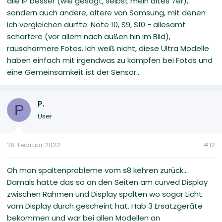
alle iP besser (wie gesagt, selbst mein altes 7er),
sondern auch andere, ältere von Samsung, mit denen
ich vergleichen durfte: Note 10, S9, S10 - allesamt
schärfere (vor allem nach außen hin im Bild),
rauschärmere Fotos. Ich weiß nicht, diese Ultra Modelle
haben einfach mit irgendwas zu kämpfen bei Fotos und
eine Gemeinsamkeit ist der Sensor...
P.
P
User
28. Februar 2022
#12
Oh man spaltenprobleme vom s8 kehren zurück...
Damals hatte das so an den Seiten am curved Display
zwischen Rahmen und Display spalten wo sogar Licht
vom Display durch gescheint hat. Hab 3 Ersatzgeräte
bekommen und war bei allen Modellen an