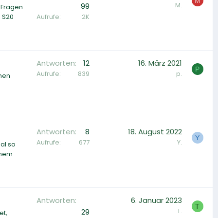
M
M.
99
e Fragen
Aufrufe
2K
s S20
Antworten
12
16. März 2021
P
Aufrufe
839
p.
onen
Antworten
8
18. August 2022
Y
Aufrufe
677
Y.
al so
inem
Antworten
6. Januar 2023
T
T.
29
et,