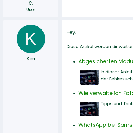
C.
r
a
User
m
K
Hey,
Diese Artikel werden dir weiter
Kim
Abgesicherten Modus 
In dieser Anle
der Fehlersuch
Wie verwalte ich Fot
Tipps und Tric
WhatsApp bei Samsun