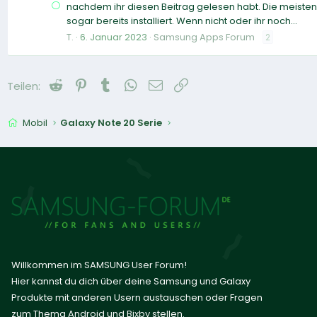
nachdem ihr diesen Beitrag gelesen habt. Die meisten
sogar bereits installiert. Wenn nicht oder ihr noch...
T.
6. Januar 2023
Samsung Apps Forum
2
Reddit
Pinterest
Tumblr
WhatsApp
E-Mail
Link
Teilen:
Mobil
Galaxy Note 20 Serie
Willkommen im SAMSUNG User Forum!
Hier kannst du dich über deine Samsung und Galaxy
Produkte mit anderen Usern austauschen oder Fragen
zum Thema Android und Bixby stellen.