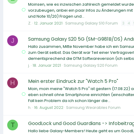
Moinsen, wie es inzwischen zahlreich gemeldet wurde, i
vorzubeugen, anbei ein paar Infos zu Änderungen mit On
und Note 10/20) Fragen und...
Z.
12. Januar 2021
Samsung Galaxy S10 Forum
3
4
Samsung Galaxy S20 5G (SM-G981B/DS) Andro
J
Hallo zusammen, Mitte November habe ich ein Samsun
zum Gerät selbst. Das Gerät war Teil einer Vertragsve
dementsprechend die DTM Softwareversion (ich selbst 
j.
18. Januar 2021
Samsung Galaxy S20 Forum
Mein erster Eindruck zur "Watch 5 Pro"
H
Moin, moin meine "Watch 5 Pro" ist gestern (17.08.22) 
eben schnell ohne Smartphone einrichten (einschalten
Fall kein Problem da ich schon länger die...
h.
16. August 2022
Samsung Wearables Forum
GoodLock und Good Guardians -> Infobeitrag 
T
Hallo liebe Galaxy-Members! Heute geht es um GoodLo