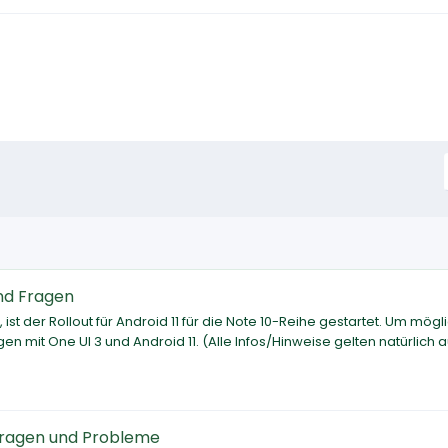
nd Fragen
st der Rollout für Android 11 für die Note 10-Reihe gestartet. Um mögl
 mit One UI 3 und Android 11. (Alle Infos/Hinweise gelten natürlich 
 Fragen und Probleme