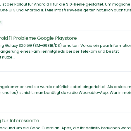
st der Rollout für Android 11 für die S10-Reihe gestartet. Um möglich
e UI 3 und Android 11. (Alle Infos/Hinweise gelten natürlich auch für
5
id 11 Probleme Google Playstore
g Galaxy S20 5G (SM-G981B/DS) erhalten. Vorab ein paar Informati
rlängerung eines Familienmitglieds bei der Telekom und besitzt
nutze...
angekommen und sie wurde natürlich sofort eingerichtet. Als erstes, m
 und los) ist nicht, man benötigt dazu die Wearable-App. War in me
für Interessierte
ck und um die Good Guardian-Apps, die ihr definitiv brauchen werd