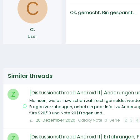
C
Ok, gemacht. Bin gespannt...
C.
User
Similar threads
[Diskussionsthread Android 11] Änderungen u
Z
Moinsen, wie es inzwischen zahlreich gemeldet wurde, i
Fragen vorzubeugen, anbei ein paar Infos zu Änderungen
fürs S20/10 und Note 20) Fragen und...
Z.
28. Dezember 2020
Galaxy Note 10-Serie
2
3
4
[Diskussionsthread Android 11] Erfahrungen,
Z