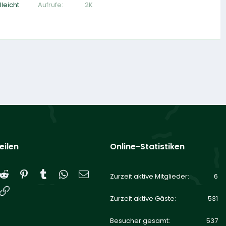
Aufrufe
2K
leicht
eilen
Online-Statistiken
Reddit
Pinterest
Tumblr
WhatsApp
E-Mail
Zurzeit aktive Mitglieder
6
Link
Zurzeit aktive Gäste
531
Besucher gesamt
537