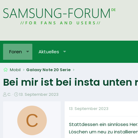
Foren
Aktuelles
Mobil
Galaxy Note 20 Serie
Bei mir ist bei insta unte
E
E
C.
13. September 2023
r
r
s
s
13. September 2023
t
t
C
e
e
Stattdessen ein sinnloses Herz
l
l
l
l
Löschen um neu zu installieren.
e
t