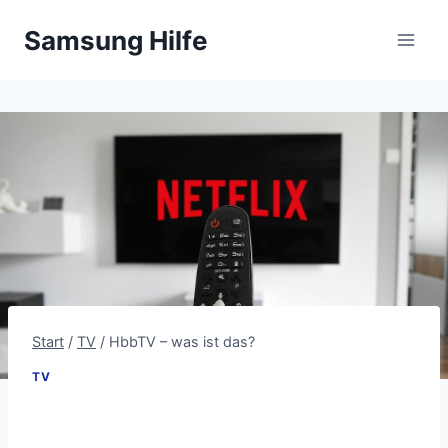
Zum
Samsung Hilfe
Inhalt
springen
Start
/
TV
/
HbbTV – was ist das?
TV