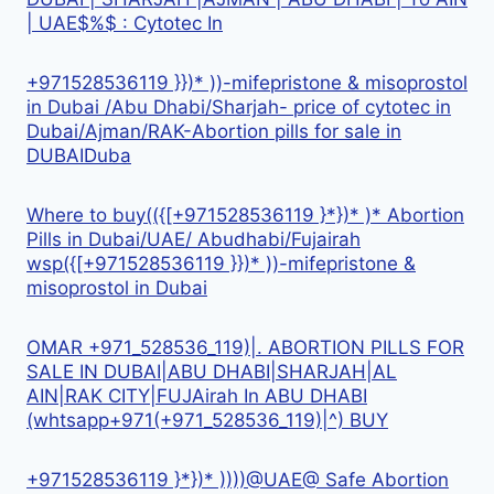
| UAE$%$ : Cytotec In
+971528536119 }})* ))-mifepristone & misoprostol
in Dubai /Abu Dhabi/Sharjah- price of cytotec in
Dubai/Ajman/RAK-Abortion pills for sale in
DUBAIDuba
Where to buy(({[+971528536119 }*})* )* Abortion
Pills in Dubai/UAE/ Abudhabi/Fujairah
wsp({[+971528536119 }})* ))-mifepristone &
misoprostol in Dubai
OMAR +971_528536_119)|. ABORTION PILLS FOR
SALE IN DUBAI|ABU DHABI|SHARJAH|AL
AIN|RAK CITY|FUJAirah In ABU DHABI
(whtsapp+971(+971_528536_119)|^) BUY
+971528536119 }*})* ))))@UAE@ Safe Abortion