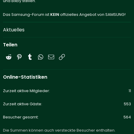
und Bixby stellen.
Das Samsung-Forum ist
KEIN
offizielles Angebot von SAMSUNG!
Aktuelles
Teilen
Reddit
Pinterest
Tumblr
WhatsApp
E-Mail
Link
Online-Statistiken
Zurzeit aktive Mitglieder
11
Zurzeit aktive Gäste
553
Besucher gesamt
564
Die Summen können auch versteckte Besucher enthalten.