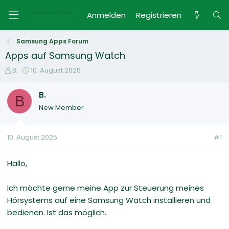
Anmelden
Registrieren
Samsung Apps Forum
Apps auf Samsung Watch
E
E
B.
10. August 2025
r
r
s
s
B.
B
t
t
New Member
e
e
l
l
l
l
10. August 2025
#1
e
t
r
a
m
Hallo,
Ich möchte gerne meine App zur Steuerung meines
Hörsystems auf eine Samsung Watch installieren und
bedienen. Ist das möglich.