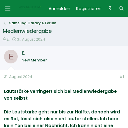
Anmelden
Registrieren
Samsung Galaxy A Forum
Medienwiedergabe
E
E
E.
31. August 2024
r
r
s
s
E.
E
t
t
New Member
e
e
l
l
l
l
31. August 2024
#1
e
t
r
a
m
Lautstärke verringert sich bei Medienwiedergabe
von selbst
Die Lautstärke geht nur bis zur Hälfte, danach wird
es Rot, lässt sich also nicht lauter stellen. Ich höre
kein Ton bei einer Nachricht. Ich kann nicht eine