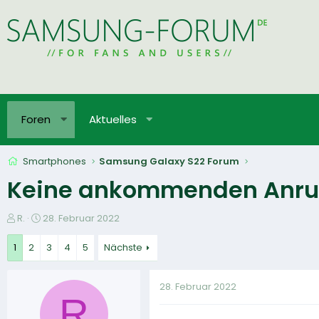
Foren
Aktuelles
Smartphones
Samsung Galaxy S22 Forum
Keine ankommenden Anrufe
E
E
R.
28. Februar 2022
r
r
s
s
1
2
3
4
5
Nächste
t
t
e
e
28. Februar 2022
l
l
R
l
l
e
t