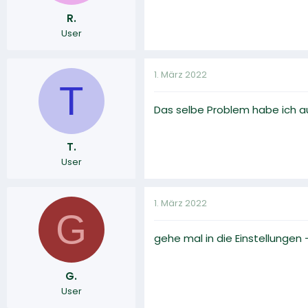
R.
User
1. März 2022
T
Das selbe Problem habe ich a
T.
User
1. März 2022
G
gehe mal in die Einstellunge
G.
User