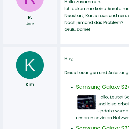
Hallo zusammen.
r
a
Ich bekomme keine Anrufe mehr
m
Neustart, Karte raus und rein, s
R.
Noch jemand das Problem?
User
Gruß, Daniel
K
Hey,
Diese Lösungen und Anleitunge
Kim
Samsung Galaxy S24 U
Hallo, Leute! 
und leise arbe
Update wurde v
unseren sozialen Netzwe
Samsung Galaxy S22 