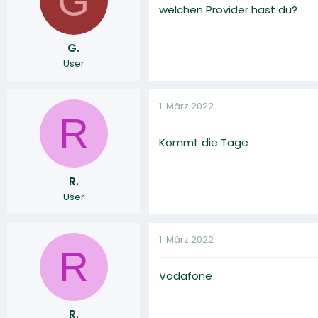
G
welchen Provider hast du?
G.
User
1. März 2022
R
Kommt die Tage
R.
User
1. März 2022
R
Vodafone
R.