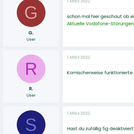
1. März 2022
G
schon mal hier geschaut ob ei
Aktuelle Vodafone-Störungen
G.
User
1. März 2022
R
Komischerweise funktionierte 
R.
User
1. März 2022
S
Hast du zufällig 5g deaktiviert