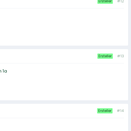
#12
Ersteller
#13
Ersteller
h 1a
#14
Ersteller