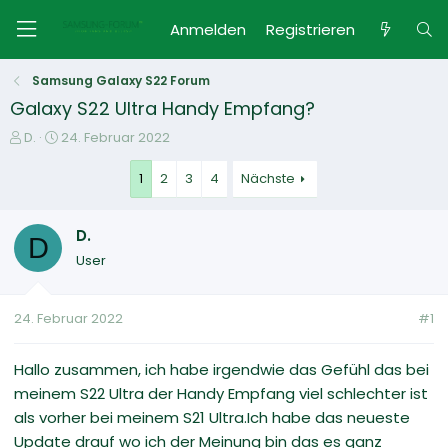
Anmelden
Registrieren
Samsung Galaxy S22 Forum
Galaxy S22 Ultra Handy Empfang?
E
E
D.
24. Februar 2022
r
r
s
s
1
2
3
4
Nächste
t
t
e
e
D.
l
l
D
l
l
User
e
t
r
a
m
24. Februar 2022
#1
Hallo zusammen, ich habe irgendwie das Gefühl das bei
meinem S22 Ultra der Handy Empfang viel schlechter ist
als vorher bei meinem S21 Ultra.Ich habe das neueste
Update drauf wo ich der Meinung bin das es ganz