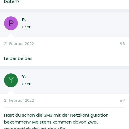
Daten?
P.
P
User
21. Februar 2022
#6
Leider beides
Y.
Y
User
21. Februar 2022
#7
Hast du schon die SMS mit der Netzkonfiguration
bekommen? Meistens kommen davon Zwei,
gelegentlich dauert das 48h.