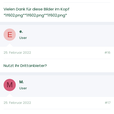
Vielen Dank für diese Bilder im Kopf
*1f602.png**1f602.png**1f602.png*
e.
E
User
25. Februar 2022
#16
Nutzt ihr Drittanbieter?
M.
M
User
25. Februar 2022
#17