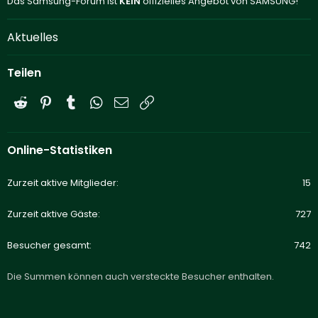
Das Samsung-Forum ist
KEIN
offizielles Angebot von SAMSUNG!
Aktuelles
Teilen
Reddit
Pinterest
Tumblr
WhatsApp
E-Mail
Link
Online-Statistiken
Zurzeit aktive Mitglieder
15
Zurzeit aktive Gäste
727
Besucher gesamt
742
Die Summen können auch versteckte Besucher enthalten.