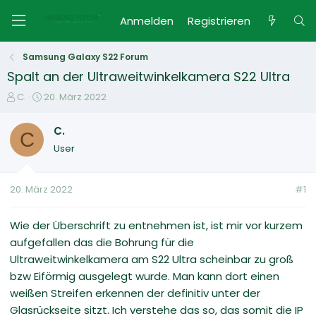
Anmelden
Registrieren
Samsung Galaxy S22 Forum
Spalt an der Ultraweitwinkelkamera S22 Ultra
E
E
C.
20. März 2022
r
r
s
s
C.
C
t
t
User
e
e
l
l
l
l
20. März 2022
#1
e
t
r
a
m
Wie der Überschrift zu entnehmen ist, ist mir vor kurzem
aufgefallen das die Bohrung für die
Ultraweitwinkelkamera am S22 Ultra scheinbar zu groß
bzw Eiförmig ausgelegt wurde. Man kann dort einen
weißen Streifen erkennen der definitiv unter der
Glasrückseite sitzt. Ich verstehe das so, das somit die IP