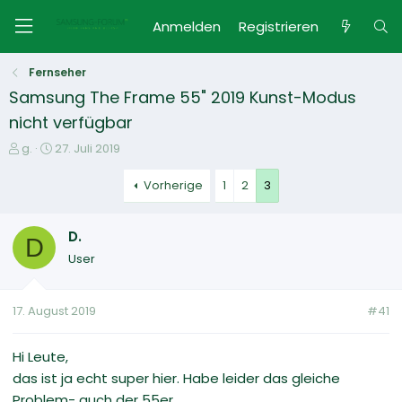
Anmelden
Registrieren
Fernseher
Samsung The Frame 55" 2019 Kunst-Modus
nicht verfügbar
E
E
g.
27. Juli 2019
r
r
s
s
Vorherige
1
2
3
t
t
e
e
D.
l
l
D
l
l
User
e
t
r
a
m
17. August 2019
#41
Hi Leute,
das ist ja echt super hier. Habe leider das gleiche
Problem- auch der 55er...