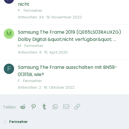
nicht
P.
Fernseher
Antworten
34
19. November 2022
Samsung The Frame 2019 (QE65LS03RAUXZG)
M
Dolby Digital &quot;nicht verfügbar&quot; ...
M.
Fernseher
Antworten
4
10. April 2020
Samsung The Frame ausschalten mit BN59-
F
01315B, wie?
F.
Fernseher
Antworten
2
16. Oktober 2022
Reddit
Pinterest
Tumblr
WhatsApp
E-Mail
Link
Teilen:
Fernseher