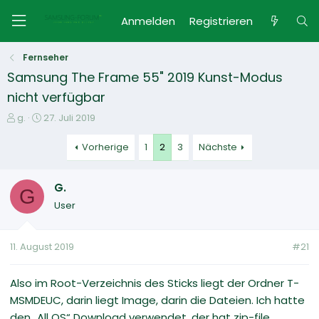
Anmelden
Registrieren
Fernseher
Samsung The Frame 55" 2019 Kunst-Modus
nicht verfügbar
E
E
g.
27. Juli 2019
r
r
s
s
Vorherige
1
2
3
Nächste
t
t
e
e
G.
l
l
G
l
l
User
e
t
r
a
m
11. August 2019
#21
Also im Root-Verzeichnis des Sticks liegt der Ordner T-
MSMDEUC, darin liegt Image, darin die Dateien. Ich hatte
den „All OS“ Download verwendet, der hat zip-file