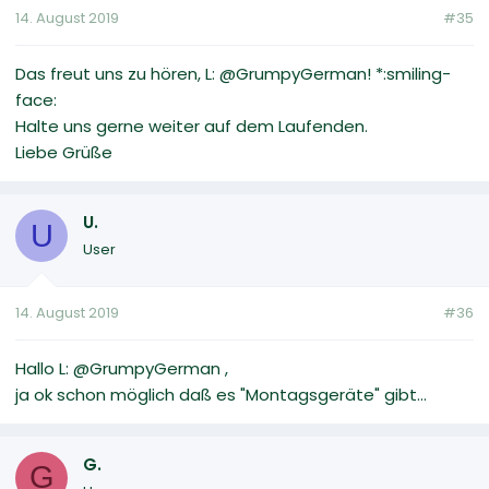
14. August 2019
#35
Das freut uns zu hören, L: @GrumpyGerman! *:smiling-
face:
Halte uns gerne weiter auf dem Laufenden.
Liebe Grüße
U.
U
User
14. August 2019
#36
Hallo L: @GrumpyGerman ,
ja ok schon möglich daß es "Montagsgeräte" gibt...
G.
G