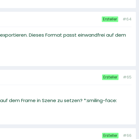
#64
Ersteller
 zu exportieren. Dieses Format passt einwandfrei auf dem
#65
Ersteller
t auf dem Frame in Szene zu setzen? *:smiling-face:
#66
Ersteller