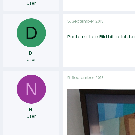
User
5. September 2018
D
Poste mal ein Bild bitte. Ich
D.
User
5. September 2018
N
N.
User