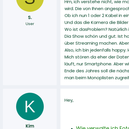
Hm, ich verstehe nicht, wie m
r
a
wird. Die von Ihnen angespro
m
Ob ich nun 1 oder 2 Kabel in ei
S.
Und das die Kamera die Bilder 
User
Wo ist dasProblem? Natürlich i
Dia Show schön und gut. Ist h
über Streaming machen. Aber,
Also, ich bin jedenfalls happy
Mich stören da eher der Date
läuft, nur Smartphone. Aber w
Ende des Jahres soll die näc
man beim Monoplisten zugreif
K
Hey,
Kim
Wie verwalte ich Fot