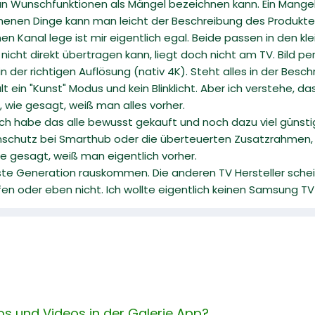
an Wunschfunktionen als Mängel bezeichnen kann. Ein Mangel i
chenen Dinge kann man leicht der Beschreibung des Produkte
nen Kanal lege ist mir eigentlich egal. Beide passen in den kl
nicht direkt übertragen kann, liegt doch nicht am TV. Bild p
n der richtigen Auflösung (nativ 4K). Steht alles in der Besch
alt ein "Kunst" Modus und kein Blinklicht. Aber ich verstehe
 wie gesagt, weiß man alles vorher.
. Ich habe das alle bewusst gekauft und noch dazu viel günstig
nschutz bei Smarthub oder die überteuerten Zusatzrahmen,
ie gesagt, weiß man eigentlich vorher.
hste Generation rauskommen. Die anderen TV Hersteller sc
en oder eben nicht. Ich wollte eigentlich keinen Samsung T
os und Videos in der Galerie App?