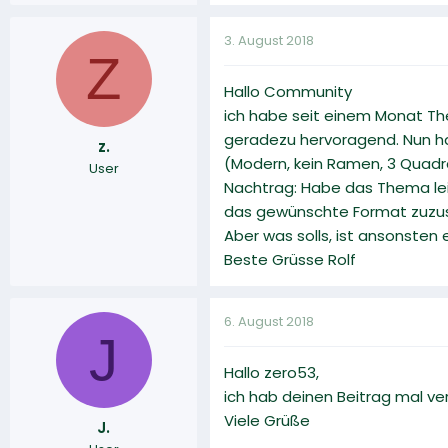
3. August 2018
Z
Hallo Community
ich habe seit einem Monat The
geradezu hervoragend. Nun ha
z.
(Modern, kein Ramen, 3 Quadr
User
Nachtrag: Habe das Thema leid
das gewünschte Format zuzus
Aber was solls, ist ansonsten 
Beste Grüsse Rolf
6. August 2018
J
Hallo zero53,
ich hab deinen Beitrag mal ve
Viele Grüße
J.