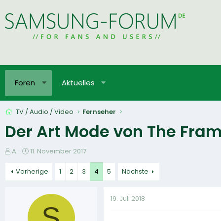
Foren
Aktuelles
TV / Audio / Video
Fernseher
Der Art Mode von The Fram
E
E
A.
11. November 2017
r
r
s
s
Vorherige
1
2
3
4
5
Nächste
t
t
e
e
19. Juli 2018
l
l
S
l
l
e
t