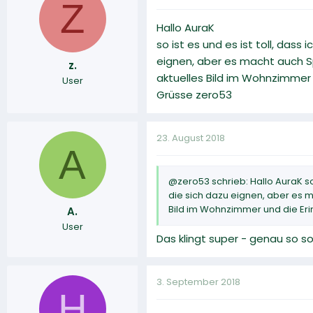
Z
Hallo AuraK
so ist es und es ist toll, das
eignen, aber es macht auch Sp
z.
aktuelles Bild im Wohnzimmer u
User
Grüsse zero53
23. August 2018
A
@zero53 schrieb: Hallo AuraK so 
die sich dazu eignen, aber es m
Bild im Wohnzimmer und die Eri
A.
User
Das klingt super - genau so sol
3. September 2018
H