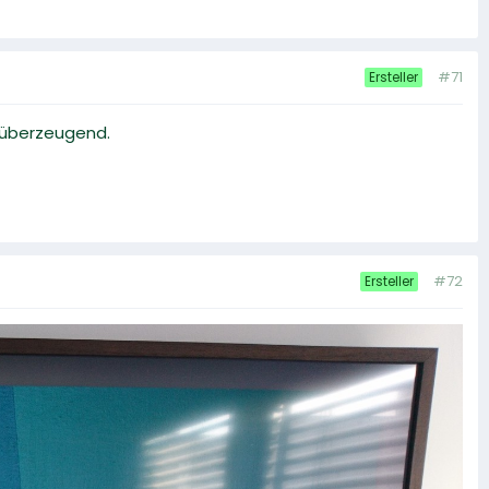
#71
Ersteller
r überzeugend.
#72
Ersteller