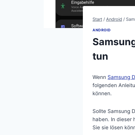
Start
/
Android
/
Sams
ANDROID
Samsung 
tun
Wenn
Samsung 
folgenden Anleit
können.
Sollte Samsung D
haben. In dieser 
Sie sie lösen kön