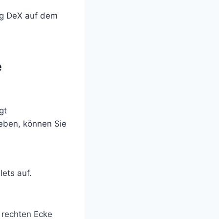
ng DeX auf dem
e
gt
eben, können Sie
ets auf.
 rechten Ecke