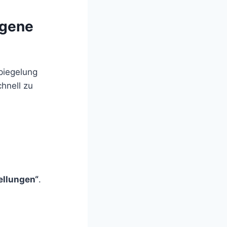
agene
spiegelung
hnell zu
ellungen“
.