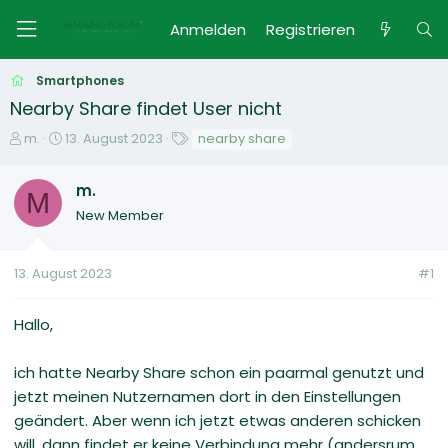
Anmelden
Registrieren
Smartphones
Nearby Share findet User nicht
E
E
S
m.
13. August 2023
nearby share
r
r
c
s
s
h
m.
t
M
t
l
New Member
e
e
a
l
l
g
l
l
w
13. August 2023
#1
e
t
o
r
a
r
m
t
Hallo,
e
ich hatte Nearby Share schon ein paarmal genutzt und
jetzt meinen Nutzernamen dort in den Einstellungen
geändert. Aber wenn ich jetzt etwas anderen schicken
will, dann findet er keine Verbindung mehr (andersrum,