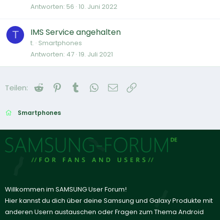
Antworten
56
10. Juni 2022
IMS Service angehalten
T
t.
Smartphones
Antworten
47
19. Juli 2021
Reddit
Pinterest
Tumblr
WhatsApp
E-Mail
Link
Teilen:
Smartphones
Willkommen im SAMSUNG User Forum!
Hier kannst du dich über deine Samsung und Galaxy Produkte mit
anderen Usern austauschen oder Fragen zum Thema Android