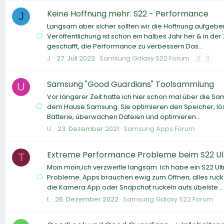
Keine Hoffnung mehr. S22 - Performance
J
Langsam aber sicher sollten wir die Hoffnung aufgebe
Veröffentlichung ist schon ein halbes Jahr her & in d
geschafft, die Performance zu verbessern.Das...
J.
27. Juli 2022
Samsung Galaxy S22 Forum
2
3
Samsung "Good Guardians" Toolsammlung
U
Vor längerer Zeit hatte ich hier schon mal über die S
dem Hause Samsung. Sie optimieren den Speicher, lö
Batterie, überwachen Dateien und optimieren...
U.
23. Dezember 2021
Samsung Apps Forum
Extreme Performance Probleme beim S22 Ul
T
Moin moin,ich verzweifle langsam. Ich habe ein S22 Ul
Probleme. Apps brauchen ewig zum Öffnen, alles ruck
die Kamera App oder Snapchat ruckeln aufs übelste...
t.
26. Dezember 2022
Samsung Galaxy S22 Forum