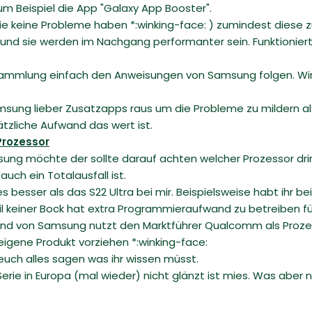
m Beispiel die App "Galaxy App Booster".
e keine Probleme haben *:winking-face: ) zumindest diese zu
und sie werden im Nachgang performanter sein. Funktioniert
 Sammlung einfach den Anweisungen von Samsung folgen. Wir
ung lieber Zusatzapps raus um die Probleme zu mildern als
tzliche Aufwand das wert ist.
Prozessor
ng möchte der sollte darauf achten welcher Prozessor drin i
ch ein Totalausfall ist.
s besser als das S22 Ultra bei mir. Beispielsweise habt ihr be
il keiner Bock hat extra Programmieraufwand zu betreiben für
and von Samsung nutzt den Marktführer Qualcomm als Prozes
igene Produkt vorziehen *:winking-face:
e euch alles sagen was ihr wissen müsst.
rie in Europa (mal wieder) nicht glänzt ist mies. Was aber n