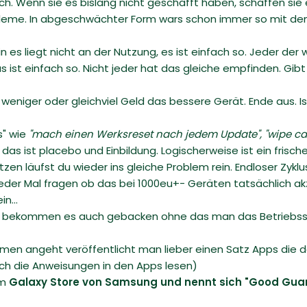
h. Wenn sie es bislang nicht geschafft haben, schaffen sie e
bleme. In abgeschwächter Form wars schon immer so mit dem 
ein es liegt nicht an der Nutzung, es ist einfach so. Jeder d
as ist einfach so. Nicht jeder hat das gleiche empfinden. Gi
niger oder gleichviel Geld das bessere Gerät. Ende aus. Ist
s" wie
"mach einen Werksreset nach jedem Update",
"wipe c
n das ist placebo und Einbildung. Logischerweise ist ein fri
zen läufst du wieder ins gleiche Problem rein. Endloser Zyklu
 jeder Mal fragen ob das bei 1000eu+- Geräten tatsächlich ak
n...
ller bekommen es auch gebacken ohne das man das Betriebs
en angeht veröffentlicht man lieber einen Satz Apps die d
fach die Anweisungen in den Apps lesen)
im
Galaxy Store von
Samsung und nennt sich "
Good Guard