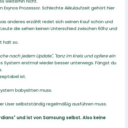
s weiterhin nicht.
Exynos Prozessor. Schlechte Akkulaufzeit gehört hier
er was anderes erzählt redet sich seinen Kauf schön und
bt Leute die sehen keinen Unterschied zwischen 60hz und
 halt so.
ache nach jedem Update",
"tanz im Kreis und opfere ein
sches System erstmal wieder besser unterwegs. Fängst du
s.
zeptabel ist.
system babysitten muss.
er User selbstständig regelmäßig ausführen muss.
ians" und ist von Samsung selbst. Also keine