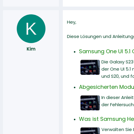
K
Hey,
Diese Lösungen und Anleitung
Kim
Samsung One UI 5.1 
Die Galaxy S23
der One UI 5.1
und S20, und f
Abgesicherten Modus 
In dieser Anle
der Fehlersuch
Was ist Samsung Hea
Verwalten Sie I