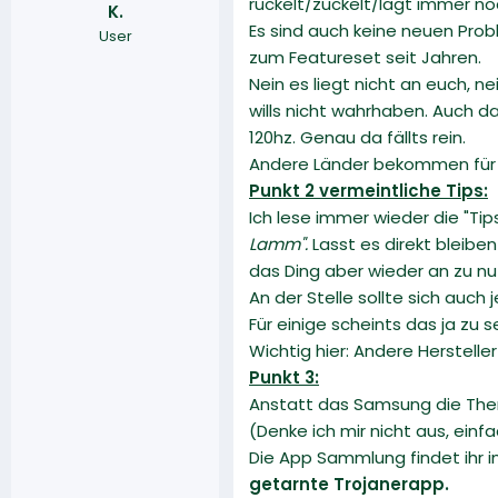
ruckelt/zuckelt/lagt immer noc
K.
r
a
Es sind auch keine neuen Pro
User
m
zum Featureset seit Jahren.
Nein es liegt nicht an euch, n
wills nicht wahrhaben. Auch d
120hz. Genau da fällts rein.
Andere Länder bekommen für we
Punkt 2 vermeintliche Tips:
Ich lese immer wieder die "Tip
Lamm".
Lasst es direkt bleibe
das Ding aber wieder an zu nut
An der Stelle sollte sich auch
Für einige scheints das ja zu sei
Wichtig hier: Andere Herste
Punkt 3:
Anstatt das Samsung die Them
(Denke ich mir nicht aus, ein
Die App Sammlung findet ihr 
getarnte Trojanerapp.