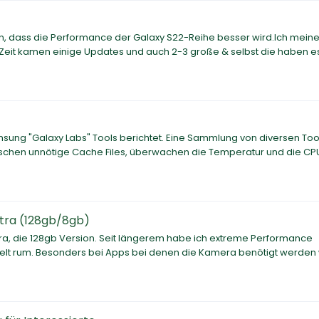
n, dass die Performance der Galaxy S22-Reihe besser wird.Ich meine
er Zeit kamen einige Updates und auch 2-3 große & selbst die haben es
amsung "Galaxy Labs" Tools berichtet. Eine Sammlung von diversen Too
schen unnötige Cache Files, überwachen die Temperatur und die CPU
tra (128gb/8gb)
tra, die 128gb Version. Seit längerem habe ich extreme Performance
elt rum. Besonders bei Apps bei denen die Kamera benötigt werden 