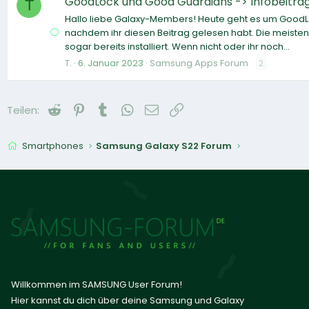
GoodLock und Good Guardians -> Infobeitrag 
T
Hallo liebe Galaxy-Members! Heute geht es um GoodLo
nachdem ihr diesen Beitrag gelesen habt. Die meisten
sogar bereits installiert. Wenn nicht oder ihr noch...
T.
6. Januar 2023
Samsung Apps Forum
2
Reddit
Pinterest
Tumblr
WhatsApp
E-Mail
Link
Teilen:
Smartphones
Samsung Galaxy S22 Forum
Willkommen im SAMSUNG User Forum!
Hier kannst du dich über deine Samsung und Galaxy