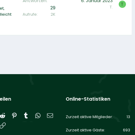
Antworten
6. Januar 2023
T
T.
29
et,
Aufrufe
2K
leicht
eilen
Online-Statistiken
Reddit
Pinterest
Tumblr
WhatsApp
E-Mail
Zurzeit aktive Mitglieder
13
Link
Zurzeit aktive Gäste
693