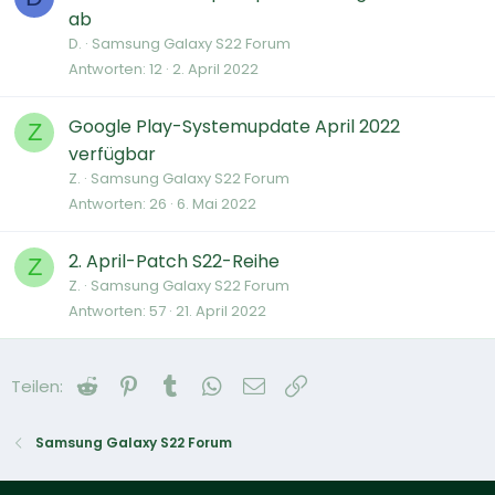
ab
D.
Samsung Galaxy S22 Forum
Antworten
12
2. April 2022
Google Play-Systemupdate April 2022
Z
verfügbar
Z.
Samsung Galaxy S22 Forum
Antworten
26
6. Mai 2022
2. April-Patch S22-Reihe
Z
Z.
Samsung Galaxy S22 Forum
Antworten
57
21. April 2022
Reddit
Pinterest
Tumblr
WhatsApp
E-Mail
Link
Teilen:
Samsung Galaxy S22 Forum