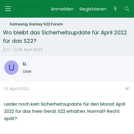
Anmelden
Registrieren
Samsung Galaxy S22 Forum
Wo bleibt das Sicherheitsupdate für April 2022
für das S22?
E
E
U.
13. April 2022
r
r
s
s
U.
U
t
t
User
e
e
l
l
l
l
13. April 2022
#1
e
t
r
a
m
Leider noch kein Sicherheitsupdate für den Monat April
2022 für das freie Gerät S22 erhalten. Normal? Recht
spät?