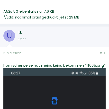
A52s 5G ebenfalls nur 7,6 KB
//Edit: nochmal draufgedrückt, jetzt 29 MB
U.
U
User
5. Mai 2022
#14
Komischerweise hat meins keins bekommen *1f605.png*