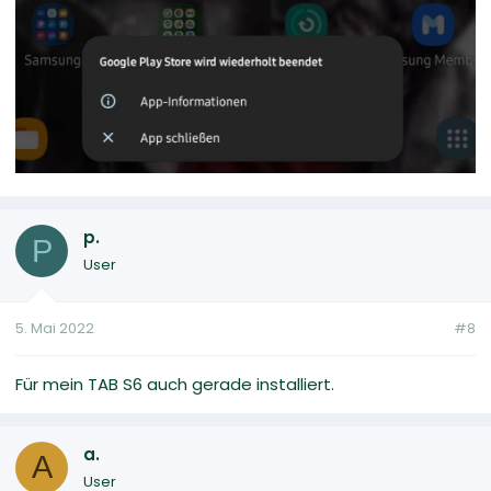
p.
P
User
5. Mai 2022
#8
Für mein TAB S6 auch gerade installiert.
a.
A
User