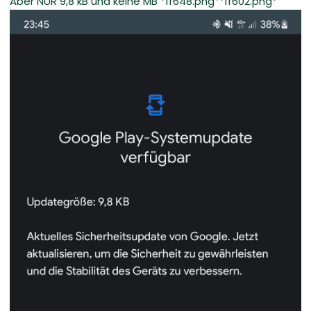
Aber NUR 9,8 kB und keine MB *1f648.png**1f602.png*