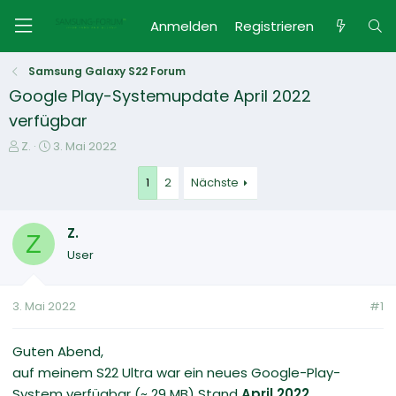
Anmelden
Registrieren
Samsung Galaxy S22 Forum
Google Play-Systemupdate April 2022
verfügbar
E
E
Z.
3. Mai 2022
r
r
s
s
1
2
Nächste
t
t
e
e
Z.
l
l
Z
l
l
User
e
t
r
a
m
3. Mai 2022
#1
Guten Abend,
auf meinem S22 Ultra war ein neues Google-Play-
System verfügbar (~ 29 MB) Stand
April 2022.