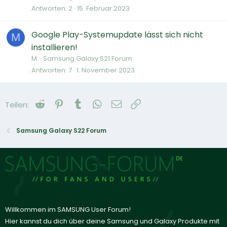
Antworten
2
15. Februar 2023
Google Play-Systemupdate lässt sich nicht
M
installieren!
M.
Samsung Galaxy S21 Forum
Antworten
7
1. November 2023
Reddit
Pinterest
Tumblr
WhatsApp
E-Mail
Link
Teilen:
Samsung Galaxy S22 Forum
Willkommen im SAMSUNG User Forum!
Hier kannst du dich über deine Samsung und Galaxy Produkte mit