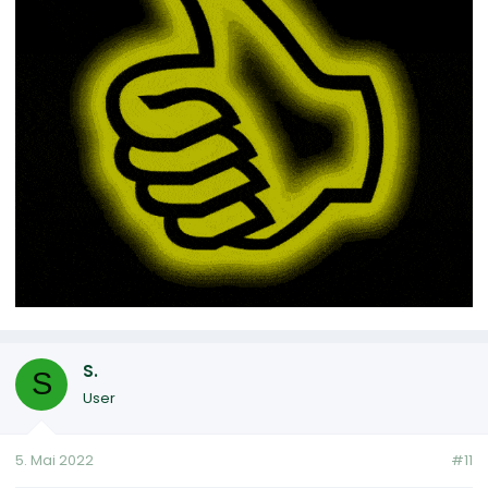
S.
S
User
5. Mai 2022
#11