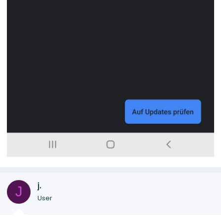
j.
J
User