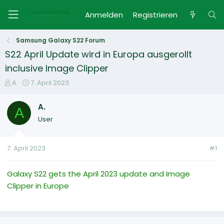
Anmelden
Registrieren
Samsung Galaxy S22 Forum
S22 April Update wird in Europa ausgerollt
inclusive Image Clipper
E
E
A.
7. April 2023
r
r
s
s
A.
A
t
t
User
e
e
l
l
l
l
7. April 2023
#1
e
t
r
a
m
Galaxy S22 gets the April 2023 update and Image
Clipper in Europe