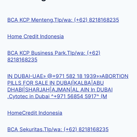
BCA KCP Menteng.Tlp/wa: (+62) 8218168235
Home Credit Indonesia
BCA KCP Business Park.Tlp/wa: (+62)
8218168235
IN DUBAI-UAE» @+971 582 18 1939»»ABORTION
PILLS FOR SALE IN DUBAI|KALBA|ABU
DHABI|SHARJAH|AJMAN|AL AIN In DUBAI
.Cytotec in Dubai ^+971 56854 5917^ (M
HomeCredit Indonesia
BCA Sekuritas.Tlp/wa: (+62) 8218168235