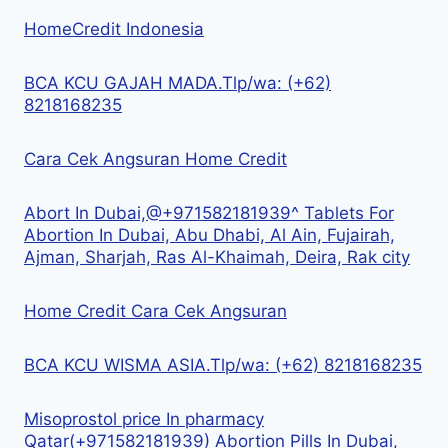
HomeCredit Indonesia
BCA KCU GAJAH MADA.Tlp/wa: (+62)
8218168235
Cara Cek Angsuran Home Credit
Abort In Dubai,@+971582181939^ Tablets For
Abortion In Dubai, Abu Dhabi, Al Ain, Fujairah,
Ajman, Sharjah, Ras Al-Khaimah, Deira, Rak city
Home Credit Cara Cek Angsuran
BCA KCU WISMA ASIA.Tlp/wa: (+62) 8218168235
Misoprostol price In pharmacy
Qatar(+971582181939) Abortion Pills In Dubai,