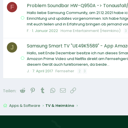
Problem Soundbar HW-Q950A -> Tonausfall/-ve
F
Hallo liebe Samsung Community, am 21.12.2021 habe 
Einrichtung und updates vorgenommen. Ich habe folg
mit euch teilen und in Erfahrung bringen ob jemand von
F.
1. Januar 2022
Home Entertainment (Heimkino)
3
Samsung Smart TV "UE49K5589" - App Amazon
J
Hallo, seit Ende Dezember besitze ich nun dieses Smar
Amazon Prime Video und Netflix direkt am Fernsehgerä
diesem Gerät auch funktionieren, da beide...
J.
7. April 2017
Fernseher
2
3
Reddit
Pinterest
Tumblr
WhatsApp
E-Mail
Link
Teilen:
Apps & Software
TV & Heimkino