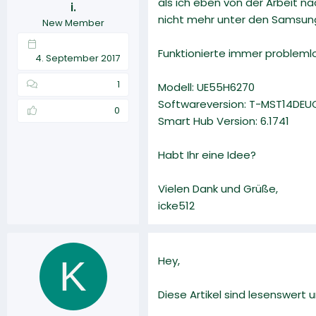
als ich eben von der Arbeit n
i.
r
a
nicht mehr unter den Samsun
New Member
m
Funktionierte immer problemlo
4. September 2017
1
Modell: UE55H6270
Softwareversion: T-MST14DEU
0
Smart Hub Version: 6.1741
Habt Ihr eine Idee?
Vielen Dank und Grüße,
icke512
K
Hey,
Diese Artikel sind lesenswert