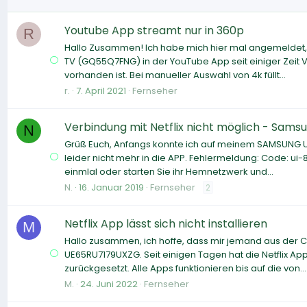
Youtube App streamt nur in 360p
R
Hallo Zusammen! Ich habe mich hier mal angemeldet,
TV (GQ55Q7FNG) in der YouTube App seit einiger Zeit 
vorhanden ist. Bei manueller Auswahl von 4k füllt...
r.
7. April 2021
Fernseher
Verbindung mit Netflix nicht möglich - Sams
N
Grüß Euch, Anfangs konnte ich auf meinem SAMSUNG UE
leider nicht mehr in die APP. Fehlermeldung: Code: ui-
einmlal oder starten Sie ihr Hemnetzwerk und...
N.
16. Januar 2019
Fernseher
2
Netflix App lässt sich nicht installieren
M
Hallo zusammen, ich hoffe, dass mir jemand aus der
UE65RU7179UXZG. Seit einigen Tagen hat die Netflix App
zurückgesetzt. Alle Apps funktionieren bis auf die von...
M.
24. Juni 2022
Fernseher