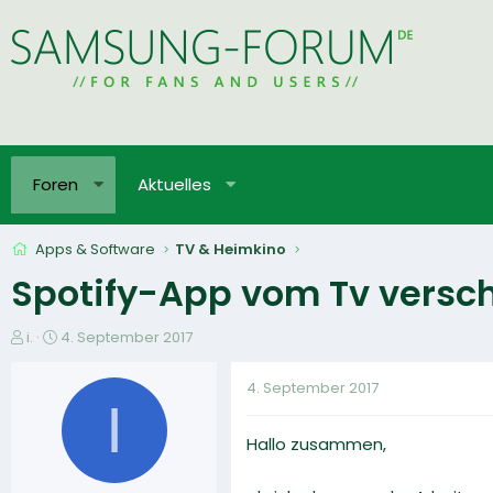
Foren
Aktuelles
Apps & Software
TV & Heimkino
Spotify-App vom Tv vers
E
E
i.
4. September 2017
r
r
s
s
4. September 2017
t
t
I
e
e
Hallo zusammen,
l
l
l
l
e
t