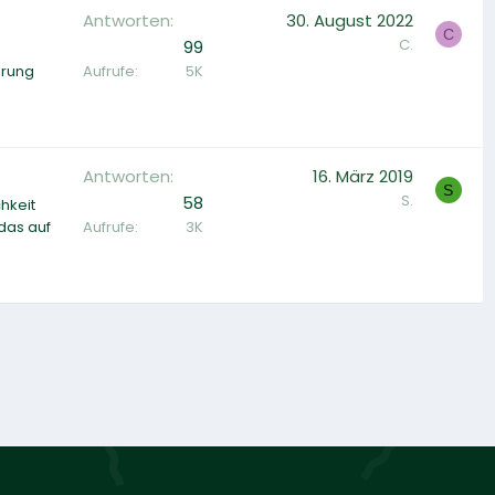
Antworten
30. August 2022
C
C.
99
Aufrufe
5K
hrung
Antworten
16. März 2019
S
S.
58
hkeit
Aufrufe
3K
das auf