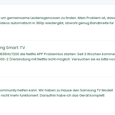
 um gemeinsame Leidensgenossen zu finden. Mein Problem ist, das
Videos automatisch in 360p wiedergibt, obwohl genug Bandbreite für
ung Smart TV
65HU7200 die Netflix APP Problemlos starten. Seit 3 Wochen komme
800-2 (Verbindung mit Netflix nicht möglich. Versuchen sie es bitte no
 Community helfen kann. Wir haben zu Hause den Samsung TV Modell
 nicht mehr funktioniert. Daraufhin habe ich das Gerät komplett