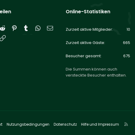
eilen
Online-Statistiken
Reddit
Pinterest
Tumblr
WhatsApp
E-Mail
Zurzeit aktive Mitglieder
10
Link
Zurzeit aktive Gäste
665
Besucher gesamt
675
Die Summen können auch
versteckte Besucher enthalten.
R
kt
Nutzungsbedingungen
Datenschutz
Hilfe und Impressum
S
S