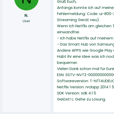
Grüß Euch,
r
a
Anfangs konnte ich auf meine
m
Fehlermeldung: Code: ui-800-2
N.
Streaming Gerät neu)
User
Wenn ich Netflix am gleichen 
einwandfrei
- Ich habe Netflix auf meine
- Das Smart Hub von Samsung
Andere APPS wie Google Play
Habt ihr eine Idee was ich n
bequemer.
Vielen Dank schon mal für Eure
ESN: SSTV-NVT2-0000000000
Softwareversion: T-NT14UDEUC
Netflix Version: nrdapp 2014 1 5 
SDK Version: sdk 4.1.5
Gelöst! L: Gehe zu Lösung.