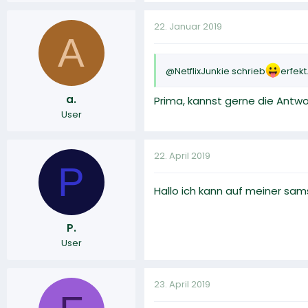
22. Januar 2019
A
@NetflixJunkie schrieb
erfekt
a.
Prima, kannst gerne die Antwo
User
22. April 2019
P
Hallo ich kann auf meiner sa
P.
User
23. April 2019