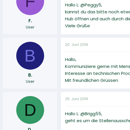
F
Hallo L: @Peggy5,
kannst du das bitte noch etwa
Hub öffnen und auch durch die
F.
Viele Grüße
User
20. Juni 2019
B
Hallo,
Kommuniziere gerne mit Men
Interesse an technischen Prod
B.
Mit freundlichen Grüssen
User
25. Juni 2019
D
Hallo L: @Brigg55,
geht es um die Stellenausschre
D.