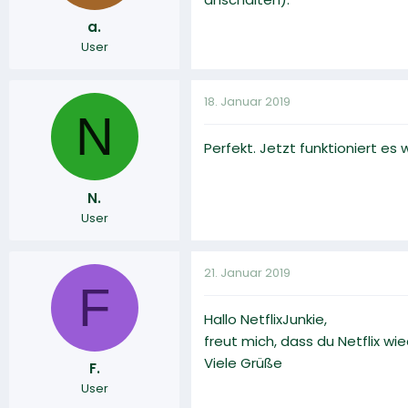
a.
User
18. Januar 2019
N
Perfekt. Jetzt funktioniert es
N.
User
21. Januar 2019
F
Hallo NetflixJunkie,
freut mich, dass du Netflix w
Viele Grüße
F.
User