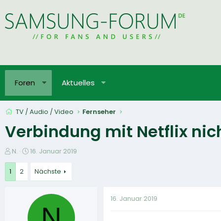
Foren
Aktuelles
TV / Audio / Video
Fernseher
Verbindung mit Netflix ni
E
E
N.
16. Januar 2019
r
r
s
s
1
2
Nächste
t
t
e
e
16. Januar 2019
l
l
N
l
l
e
t