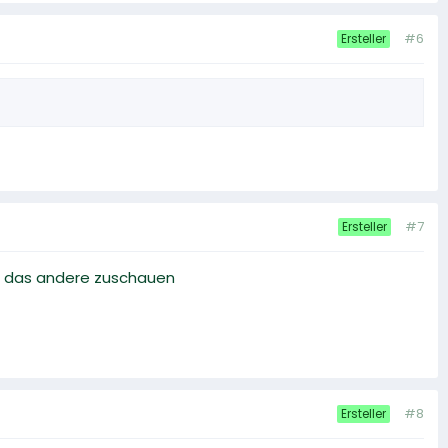
#6
Ersteller
#7
Ersteller
nd das andere zuschauen
#8
Ersteller