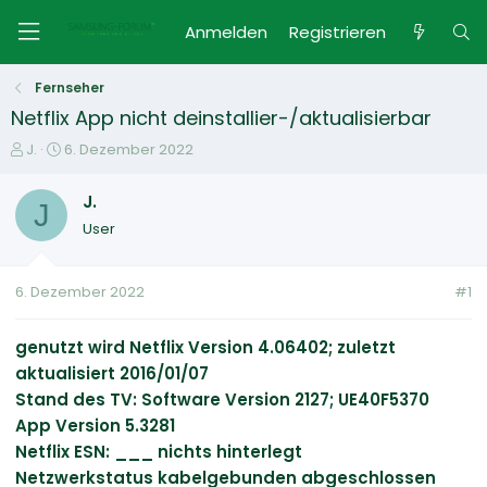
Anmelden
Registrieren
Fernseher
Netflix App nicht deinstallier-/aktualisierbar
E
E
J.
6. Dezember 2022
r
r
s
s
J.
J
t
t
User
e
e
l
l
l
l
6. Dezember 2022
#1
e
t
r
a
m
genutzt wird Netflix Version 4.06402; zuletzt
aktualisiert 2016/01/07
Stand des TV:
Software Version 2127; UE40F5370
App Version 5.3281
Netflix ESN: ___ nichts hinterlegt
Netzwerkstatus kabelgebunden abgeschlossen