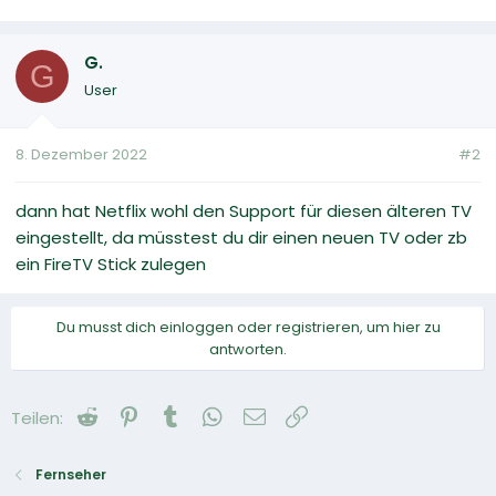
G.
G
User
8. Dezember 2022
#2
dann hat Netflix wohl den Support für diesen älteren TV
eingestellt, da müsstest du dir einen neuen TV oder zb
ein FireTV Stick zulegen
Du musst dich einloggen oder registrieren, um hier zu
antworten.
Reddit
Pinterest
Tumblr
WhatsApp
E-Mail
Link
Teilen:
Fernseher