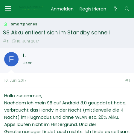
Anmelden
Registrieren
Smartphones
S8 Akku entleert sich im Standby schnell
E
E
f.
10. Juni 2017
r
r
s
s
f.
F
t
t
User
e
e
l
l
l
l
10. Juni 2017
#1
e
t
r
a
m
Hallo zusammen,
Nachdem ich mein S8 auf Android 8.0 geupdatet habe,
verbraucht das Handy in der Nacht (mittlerweile die 4
Nacht) im Flugmodus und ohne WLAN etc. 20% Akku.
Apps laufen nicht im Hintergrund. Und der
Gerätemanager findet auch nichts. Ich finde es seltsam