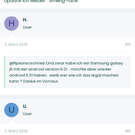
Update ich wieder *:smiling-face:
H.
H
User
3. März 2018
#5
@flipiiunsoschrieb:Und zwar habe ich ein Samsung galaxy
j5 mit der android version 6.01 .. möchte aber wieder
android 5.01 haben.. weiß wer wie ich das legal machen
kann ? Danke im Vorraus
U.
U
User
3. März 2018
#6