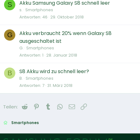
Akku Samsung Galaxy S8 schnell leer
S
s.
Smartphones
Antworten
46
29. Oktober 2018
Akku verbraucht 20% wenn Galaxy S8
G
ausgeschaltet ist
G.
Smartphones
Antworten
1
28. Januar 2018
S8 Akku wird zu schnell leer?
B
B.
Smartphones
Antworten
7
31. März 2018
Reddit
Pinterest
Tumblr
WhatsApp
E-Mail
Link
Teilen:
Smartphones