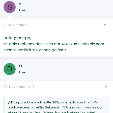
s.
S
User
28. November 2018
#10
Hallo @Dosipa,
ist dein Problem, dass sich der Akku zum Ende hin sehr
schnell entlädt inzwichen gelöst?
D.
D
User
29. November 2018
#11
@Dosipa schrieb: ich hatte 28%, innerhalb von 1 min 17%,
nach weiteren dreißig Sekunden 15% und dann war es auf
einmal komplett leer. Wenn das noch einmal passiert