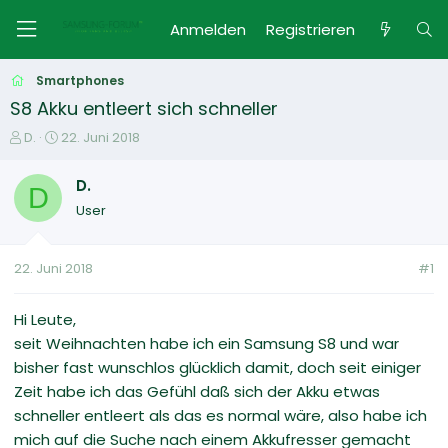
Anmelden
Registrieren
Smartphones
S8 Akku entleert sich schneller
E
E
D.
22. Juni 2018
r
r
s
s
D.
D
t
t
User
e
e
l
l
l
l
22. Juni 2018
#1
e
t
r
a
m
Hi Leute,
seit Weihnachten habe ich ein Samsung S8 und war
bisher fast wunschlos glücklich damit, doch seit einiger
Zeit habe ich das Gefühl daß sich der Akku etwas
schneller entleert als das es normal wäre, also habe ich
mich auf die Suche nach einem Akkufresser gemacht