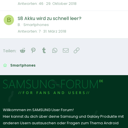
Antworten
46
29. Oktober 2018
S8 Akku wird zu schnell leer?
B
B.
Smartphones
Antworten
7
31. März 2018
Reddit
Pinterest
Tumblr
WhatsApp
E-Mail
Link
Teilen:
Smartphones
Willkommen im SAMSUNG User Forum!
Hier kannst du dich über deine Samsung und Galaxy Produkte mit
anderen Usern austauschen oder Fragen zum Thema Android