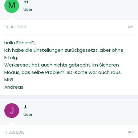
m.
M
User
10. Juli 2018
#6
hallo FabianD,
ich habe die Einstellungen zurückgesetzt, aber ohne
Erfolg.
Werksreset hat auch nichts gebracht. Im Sicheren
Modus, das selbe Problem. SD-Karte war auch raus.
MfG
Andreas
J.
J
User
11. Juli 2018
#7